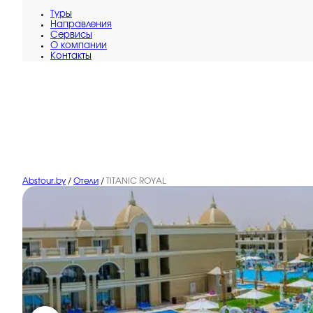
Туры
Направления
Сервисы
O компании
Контакты
Abstour.by
/
Отели
/
TITANIC ROYAL