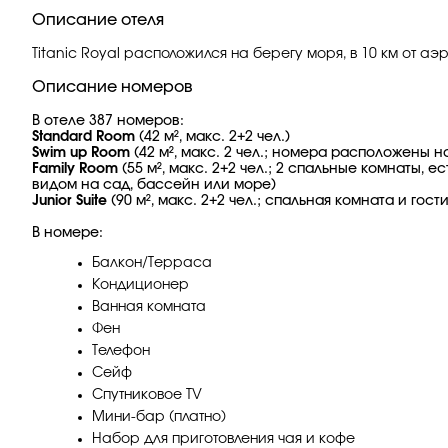
Описание отеля
Titanic Royal расположился на берегу моря, в 10 км от а
Описание номеров
В отеле 387 номеров:
Standard Room
(42 м², макс. 2+2 чел.)
Swim up Room
(42 м², макс. 2 чел.; номера расположены 
Family Room
(55 м², макс. 2+2 чел.; 2 спальные комнаты,
видом на сад, бассейн или море)
Junior Suite
(90 м², макс. 2+2 чел.; спальная комната и го
В номере:
Балкон/Терраса
Кондиционер
Ванная комната
Фен
Телефон
Сейф
Спутниковое TV
Мини-бар (платно)
Набор для приготовления чая и кофе