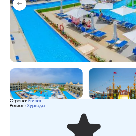
Страна:
Египет
Регион:
Хургада