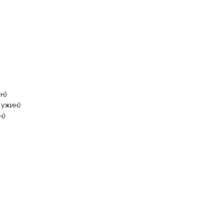
н)
 ужин)
н)