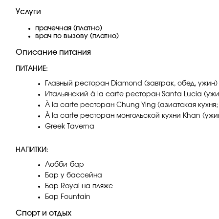
Услуги
прачечная (платно)
врач по вызову (платно)
Описание питания
ПИТАНИЕ:
Главный ресторан Diamond (завтрак, обед, ужин)
Итальянский à la carte ресторан Santa Lucia (ужи
À la carte ресторан Chung Ying (азиатская кухня;
À la carte ресторан монгольской кухни Khan (ужи
Greek Taverna
НАПИТКИ:
Лобби-бар
Бар у бассейна
Бар Royal на пляже
Бар Fountain
Спорт и отдых