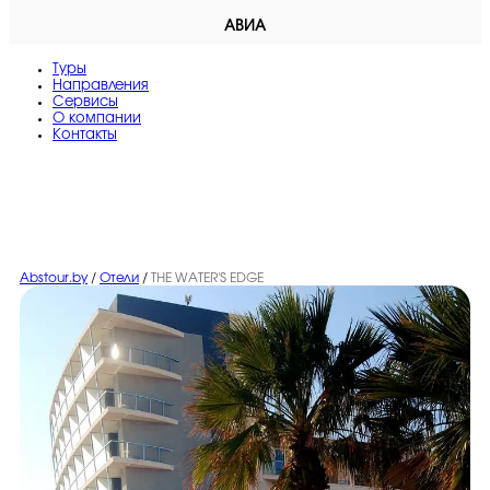
АВИА
Туры
Направления
Сервисы
O компании
Контакты
Abstour.by
/
Отели
/
THE WATER'S EDGE