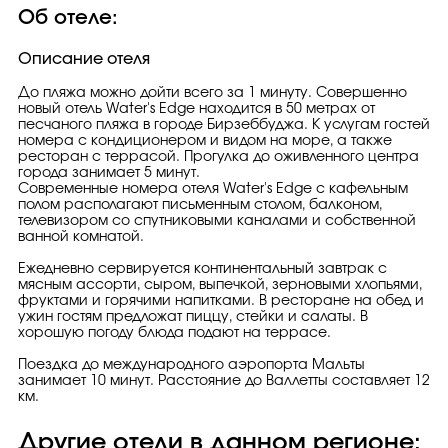
Об отеле:
Описание отеля
До пляжа можно дойти всего за 1 минуту. Совершенно
новый отель Water's Edge находится в 50 метрах от
песчаного пляжа в городе Бирзеббуджа. К услугам гостей
номера с кондиционером и видом на море, а также
ресторан с террасой. Прогулка до оживленного центра
города занимает 5 минут.
Современные номера отеля Water's Edge с кафельным
полом располагают письменным столом, балконом,
телевизором со спутниковыми каналами и собственной
ванной комнатой.
Ежедневно сервируется континентальный завтрак с
мясным ассорти, сыром, выпечкой, зерновыми хлопьями,
фруктами и горячими напитками. В ресторане на обед и
ужин гостям предложат пиццу, стейки и салаты. В
хорошую погоду блюда подают на террасе.
Поездка до международного аэропорта Мальты
занимает 10 минут. Расстояние до Валлетты составляет 12
км.
Другие отели в данном регионе: