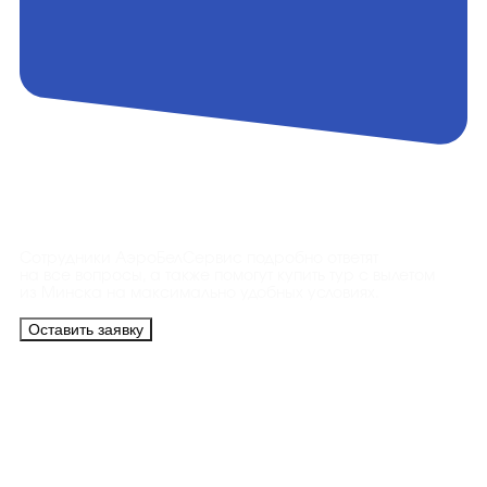
Контакты
Сотрудники АэроБелСервис подробно ответят
на все вопросы, а также помогут купить тур с вылетом
из Минска на максимально удобных условиях.
Оставить заявку