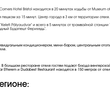
ers Hotel Bristol находится в 20 минутах ходьбы от Museum of
пешком за 15 минут. Центр города в 3 км от территории отеля.
"Keleti Pályaudvar" и всего в 5 минутах от трамвайной станц
одный Будапешт Ферихедь".
 индивидуальным кондиционером, мини-баром, центральным от
иле.
". В большом ресторане отеля гостям подают блюда венгерск
 Etterem и Dudabest Restaurant находятся в 150 метрах от отел
егионе: