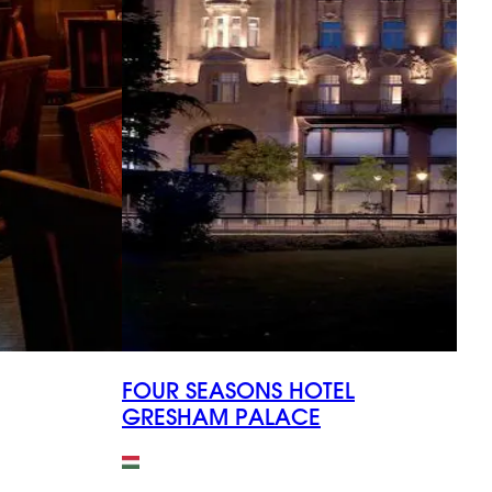
FOUR SEASONS HOTEL
I
GRESHAM PALACE
В