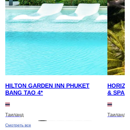
HILTON GARDEN INN PHUKET
HORIZO
BANG TAO 4*
& SPA 4
Таиланд
Таиланд
Смотреть все