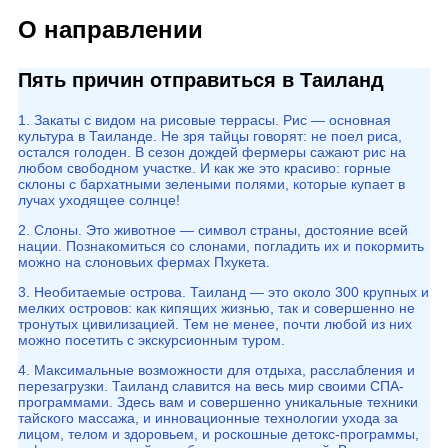
О направлении
Пять причин отправиться в Таиланд
1. Закаты с видом на рисовые террасы. Рис — основная
культура в Таиланде. Не зря тайцы говорят: не поел риса,
остался голоден. В сезон дождей фермеры сажают рис на
любом свободном участке. И как же это красиво: горные
склоны с бархатными зелеными полями, которые купает в
лучах уходящее солнце!
2. Слоны. Это животное — символ страны, достояние всей
нации. Познакомиться со слонами, погладить их и покормить
можно на слоновьих фермах Пхукета.
3. Необитаемые острова. Таиланд — это около 300 крупных и
мелких островов: как кипящих жизнью, так и совершенно не
тронутых цивилизацией. Тем не менее, почти любой из них
можно посетить с экскурсионным туром.
4. Максимальные возможности для отдыха, расслабления и
перезагрузки. Таиланд славится на весь мир своими СПА-
программами. Здесь вам и совершенно уникальные техники
тайского массажа, и инновационные технологии ухода за
лицом, телом и здоровьем, и роскошные детокс-программы,