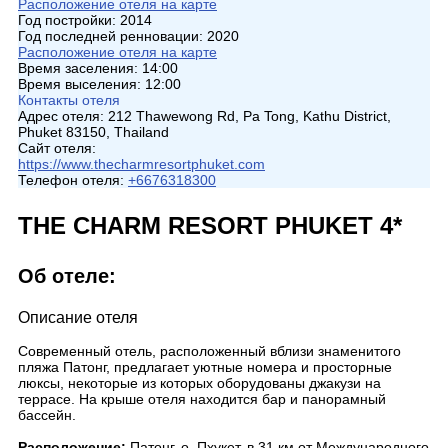
Расположение отеля на карте
Год постройки:
2014
Год последней ренновации:
2020
Расположение отеля на карте
Время заселения:
14:00
Время выселения:
12:00
Контакты отеля
Адрес отеля:
212 Thawewong Rd, Pa Tong, Kathu District,
Phuket 83150, Thailand
Сайт отеля:
https://www.thecharmresortphuket.com
Телефон отеля:
+6676318300
THE CHARM RESORT PHUKET 4*
Об отеле:
Описание отеля
Современный отель, расположенный вблизи знаменитого
пляжа Патонг, предлагает уютные номера и просторные
люксы, некоторые из которых оборудованы джакузи на
террасе. На крыше отеля находится бар и панорамный
бассейн.
Расположение:
Патонг, о. Пхукет, в 31 км от Международного