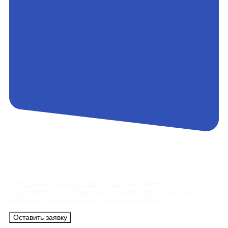
Контакты
Сотрудники АэроБелСервис подробно ответят
на все вопросы, а также помогут купить тур с вылетом
из Минска на максимально удобных условиях.
Оставить заявку