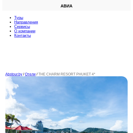
АВИА
Туры
Направления
Сервисы
O компании
Контакты
Abstour.by
/
Отели
/
THE CHARM RESORT PHUKET 4*