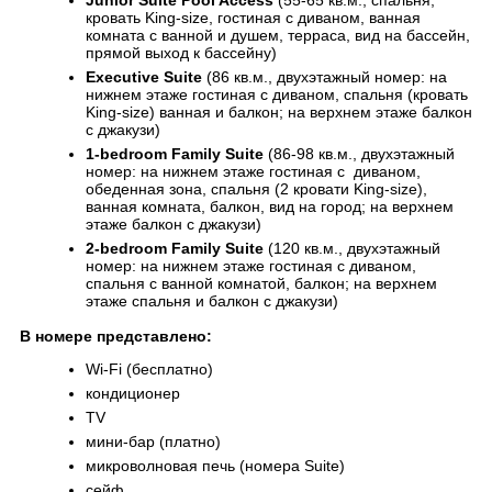
Junior Suite Pool Access
(55-65 кв.м., спальня,
кровать King-size, гостиная с диваном, ванная
комната с ванной и душем, терраса, вид на бассейн,
прямой выход к бассейну)
Executive Suite
(86 кв.м., двухэтажный номер: на
нижнем этаже гостиная с диваном, спальня (кровать
King-size) ванная и балкон; на верхнем этаже балкон
с джакузи)
1-bedroom Family Suite
(86-98 кв.м., двухэтажный
номер: на нижнем этаже гостиная с диваном,
обеденная зона, спальня (2 кровати King-size),
ванная комната, балкон, вид на город; на верхнем
этаже балкон с джакузи)
2-bedroom Family Suite
(120 кв.м., двухэтажный
номер: на нижнем этаже гостиная с диваном,
спальня с ванной комнатой, балкон; на верхнем
этаже спальня и балкон с джакузи)
В номере представлено:
Wi-Fi (бесплатно)
кондиционер
TV
мини-бар (платно)
микроволновая печь (номера Suite)
сейф