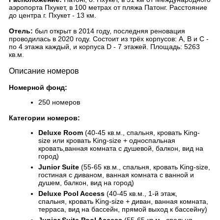
аэропорта Пхукет, в 100 метрах от пляжа Патонг. Расстояние
до центра г. Пхукет - 13 км.
Отель:
был открыт в 2014 году, последняя реновация
проводилась в 2020 году. Состоит из трёх корпусов: A, B и C -
по 4 этажа каждый, и корпуса D - 7 этажей. Площадь: 5263
кв.м.
Описание номеров
Номерной фонд:
250 номеров
Категории номеров:
Deluxe Room
(40-45 кв.м., спальня, кровать King-
size или кровать King-size + односпальная
кровать,ванная комната с душевой, балкон, вид на
город)
Junior Suite
(55-65 кв.м., спальня, кровать King-size,
гостиная с диваном, ванная комната с ванной и
душем, балкон, вид на город)
Deluxe Pool Access
(40-45 кв.м., 1-й этаж,
спальня, кровать King-size + диван, ванная комната,
терраса, вид на бассейн, прямой выход к бассейну)