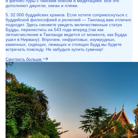
и фитнес-туры с тайским боксом и медитацией. Все это
дополняют джунгли, океан и пляжи.
5. 32 000 буддийских храмов. Если хотите соприкоснуться с
буддийской философией и религией — Таиланд вам отлично
подходит. Здесь сможете увидеть величественные статуи
Будды, перенестись на 543 года вперед (так как
летоисчисление в Таиланде ведется от момента, как Будда
ушел в Нирвану). Впрочем, нефритовых, изумрудных,
каменных, сидящих, лежащих и стоящих Будд вы будете
встречать повсюду. Не забудьте купить сувенир!
Смотреть больше