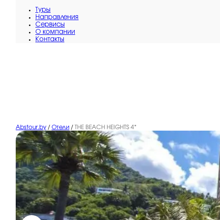
Туры
Направления
Сервисы
O компании
Контакты
Abstour.by
/
Отели
/
THE BEACH HEIGHTS 4*