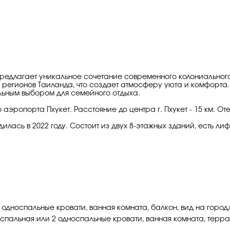
rt, предлагает уникальное сочетание современного колониальн
егионов Таиланда, что создает атмосферу уюта и комфорта. 
альным выбором для семейного отдыха.
о аэропорта Пхукет. Расстояние до центра г. Пхукет - 15 км. От
илась в 2022 году. Состоит из двух 8-этажных зданий, есть лиф
 2 односпальные кровати, ванная комната, балкон, вид на горо
 двуспальная или 2 односпальные кровати, ванная комната, тер