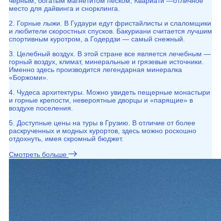
черным, богатым магнетитом песком, Квариати —отличное
место для дайвинга и снорклинга.
2. Горные лыжи. В Гудаури едут фристайлисты и слаломщики
и любители скоростных спусков. Бакуриани считается лучшим
спортивным куротром, а Годердзи — самый снежный.
3. Целебный воздух. В этой стране все является лечебным —
горный воздух, климат, минеральные и грязевые источники.
Именно здесь производится легендарная минералка
«Боржоми».
4. Чудеса архитектуры. Можно увидеть пещерные монастыри
и горные крепости, невероятные дворцы и «парящие» в
воздухе поселения.
5. Доступные цены на туры в Грузию. В отличие от более
раскрученных и модных курортов, здесь можно роскошно
отдохнуть, имея скромный бюджет.
Смотреть больше