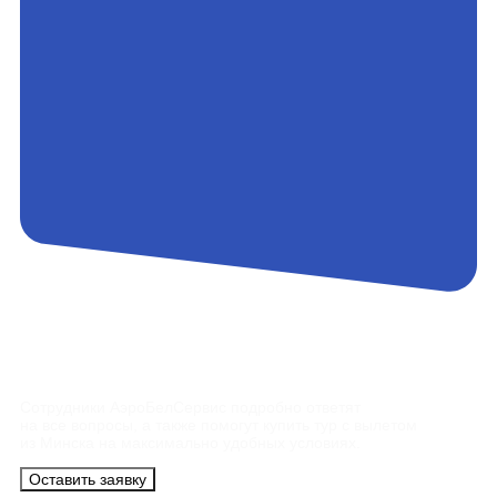
Контакты
Сотрудники АэроБелСервис подробно ответят
на все вопросы, а также помогут купить тур с вылетом
из Минска на максимально удобных условиях.
Оставить заявку