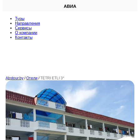
АВИА
Туры
Направления
Сервисы
O компании
Контакты
Abstour.by
/
Отели
/
TETRI ETLI 3*