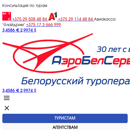
Консультация по турам
+375 29 508 48 84
+375 29 114 48 84
Авиакасса
+375 17 3 666 999
"Флайдрим"
3,4586 €
2,9974 $
3,4586 €
2,9974 $
ТУРИСТАМ
АГЕНТСТВАМ