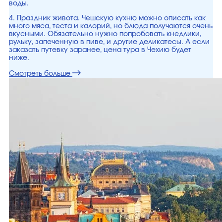
воды.
4. Праздник живота. Чешскую кухню можно описать как
много мяса, теста и калорий, но блюда получаются очень
вкусными. Обязательно нужно попробовать кнедлики,
рульку, запеченную в пиве, и другие деликатесы. А если
заказать путевку заранее, цена тура в Чехию будет
ниже.
Смотреть больше