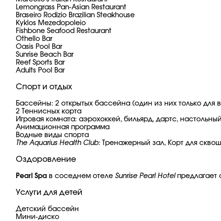
Lemongrass Pan-Asian Restaurant
Braseiro Rodizio Brazilian Steakhouse
Kyklos Mezedopoleio
Fishbone Seafood Restaurant
Othello Bar
Oasis Pool Bar
Sunrise Beach Bar
Reef Sports Bar
Adults Pool Bar
Спорт и отдых
Бассейны: 2 открытых бассейна (один из них только для 
2 Теннисных корта
Игровая комната: аэрохоккей, бильярд, дартс, настольны
Анимационная программа
Водные виды спорта
The Aquarius Health Club:
Тренажерный зал, Корт для сквош
Оздоровление
Pearl Spa
в соседнем отеле
Sunrise Pearl Hotel
предлагает 
Услуги для детей
Детский бассейн
Мини-диско