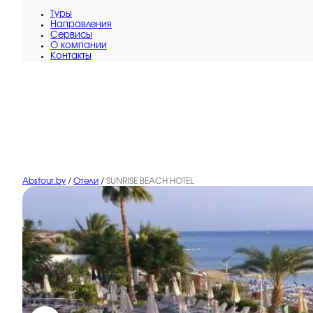
Туры
Направления
Сервисы
O компании
Контакты
Abstour.by
/
Отели
/
SUNRISE BEACH HOTEL