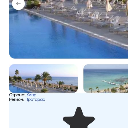
Страна:
Кипр
Регион:
Протарас