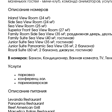
маленьких гостей - мини-клуб, команда аниматоров, услуг
Описание номеров
Inland View Room (24 м²)
Side Sea View Room (24 м²)
Sea View Room (25 м²)
Superior Front Sea View Room (27 м²)
Family Room Side Sea View (35 м²; раздвижная дверь, двух
Family Suite Sea View (40 м²; гостиная)
Junior Suite Sea View (35 м²; гостиная)
Junior Suite Panoramic Sea View (35 м², 2 балкона)
Royal Suite (60 м²; 2 балкона, джакузи, гостиная)
В номерах:
Балкон, Кондиционер, Ванная комната, TV, Те
Услуги
парковка
конференц-зал
парикмахерская
Описание питания
Levanda Restaurant
Panorama Restaurant
Reef American Grill
Marcello's Italian Restaurant