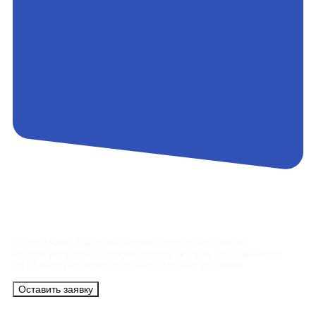
Контакты
Сотрудники АэроБелСервис подробно ответят
на все вопросы, а также помогут купить тур с вылетом
из Минска на максимально удобных условиях.
Оставить заявку