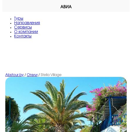
АВИА
Туры
Направления
Сервисы
O компании
Контакты
Abstour.by
/
Отели
/
Stella Village