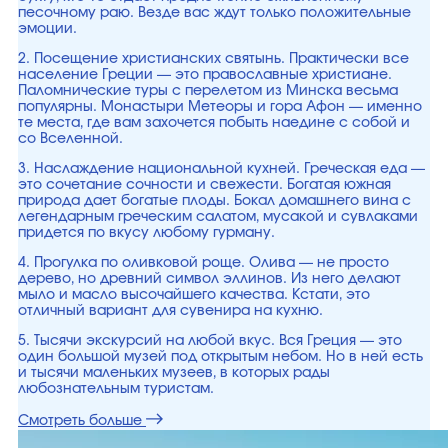
песочному раю. Везде вас ждут только положительные
эмоции.
2. Посещение христианских святынь. Практически все
население Греции — это православные христиане.
Паломнические туры с перелетом из Минска весьма
популярны. Монастыри Метеоры и гора Афон — именно
те места, где вам захочется побыть наедине с собой и
со Вселенной.
3. Наслаждение национальной кухней. Греческая еда —
это сочетание сочности и свежести. Богатая южная
природа дает богатые плоды. Бокал домашнего вина с
легендарным греческим салатом, мусакой и сувлаками
придется по вкусу любому гурману.
4. Прогулка по оливковой роще. Олива — не просто
дерево, но древний символ эллинов. Из него делают
мыло и масло высочайшего качества. Кстати, это
отличный вариант для сувенира на кухню.
5. Тысячи экскурсий на любой вкус. Вся Греция — это
один большой музей под открытым небом. Но в ней есть
и тысячи маленьких музеев, в которых рады
любознательным туристам.
Смотреть больше