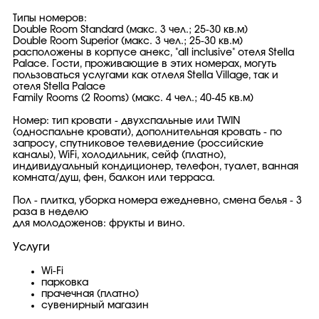
Типы номеров:
Double Room Standard (макс. 3 чел.; 25-30 кв.м)
Double Room Superior (макс. 3 чел.; 25-30 кв.м)
расположены в корпусе анекс, "all inclusive" отеля Stella
Palace. Гости, проживающие в этих номерах, могуть
пользоваться услугами как отлеля Stella Village, так и
отеля Stella Palace
Family Rooms (2 Rooms) (макс. 4 чел.; 40-45 кв.м)
Номер: тип кровати - двухспальные или TWIN
(односпальне кровати), дополнительная кровать - по
запросу, спутниковое телевидение (российские
каналы), WiFi, холодильник, сейф (платно),
индивидуальный кондиционер, телефон, туалет, ванная
комната/душ, фен, балкон или терраса.
Пол - плитка, уборка номера ежедневно, cмена белья - 3
раза в неделю
для молодоженов: фрукты и вино.
Услуги
Wi-Fi
парковка
прачечная (платно)
сувенирный магазин