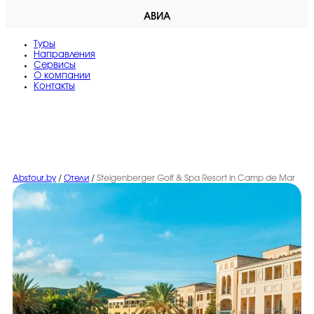
АВИА
Туры
Направления
Сервисы
O компании
Контакты
Abstour.by
/
Отели
/
Steigenberger Golf & Spa Resort in Camp de Mar