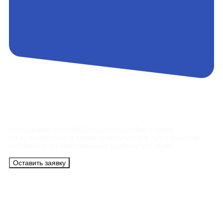
Контакты
Сотрудники АэроБелСервис подробно ответят
на все вопросы, а также помогут купить тур с вылетом
из Минска на максимально удобных условиях.
Оставить заявку