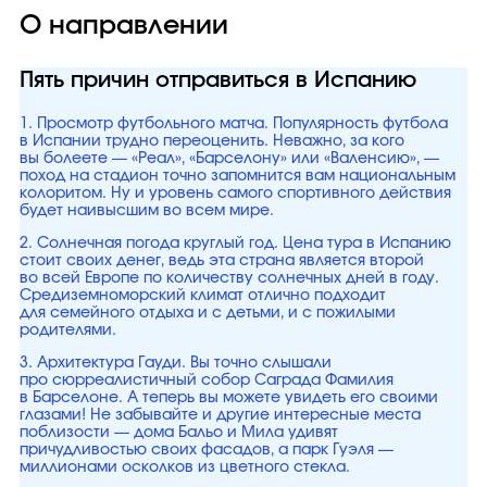
О направлении
Пять причин отправиться в Испанию
1. Просмотр футбольного матча. Популярность футбола
в Испании трудно переоценить. Неважно, за кого
вы болеете — «Реал», «Барселону» или «Валенсию», —
поход на стадион точно запомнится вам национальным
колоритом. Ну и уровень самого спортивного действия
будет наивысшим во всем мире.
2. Солнечная погода круглый год. Цена тура в Испанию
стоит своих денег, ведь эта страна является второй
во всей Европе по количеству солнечных дней в году.
Средиземноморский климат отлично подходит
для семейного отдыха и с детьми, и с пожилыми
родителями.
3. Архитектура Гауди. Вы точно слышали
про сюрреалистичный собор Саграда Фамилия
в Барселоне. А теперь вы можете увидеть его своими
глазами! Не забывайте и другие интересные места
поблизости — дома Бальо и Мила удивят
причудливостью своих фасадов, а парк Гуэля —
миллионами осколков из цветного стекла.