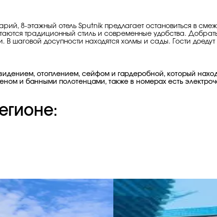
арий, 8-этажный отель Sputnik предлагает остановиться в см
очетаются традиционный стиль и современные удобства. Добрат
В шаговой досупности находятся холмы и сады. Гости доедут до
идением, отоплением, сейфом и гардеробной, который находи
еном и банными полотенцами, также в номерах есть электро
егионе: