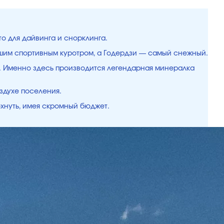
то для дайвинга и снорклинга.
чшим спортивным куротром, а Годердзи — самый снежный.
ки. Именно здесь производится легендарная минералка
здухе поселения.
охнуть, имея скромный бюджет.