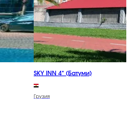
SKY INN 4* (Батуми)
S
Грузия
Г