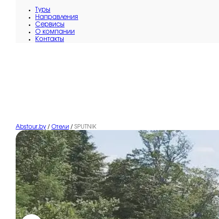
Туры
Направления
Сервисы
O компании
Контакты
Abstour.by
/
Отели
/
SPUTNIK