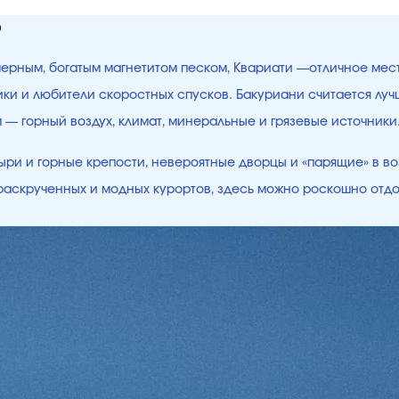
ю
 черным, богатым магнетитом песком, Квариати —отличное мес
щики и любители скоростных спусков. Бакуриани считается лу
ым — горный воздух, климат, минеральные и грязевые источни
ри и горные крепости, невероятные дворцы и «парящие» в во
е раскрученных и модных курортов, здесь можно роскошно отд