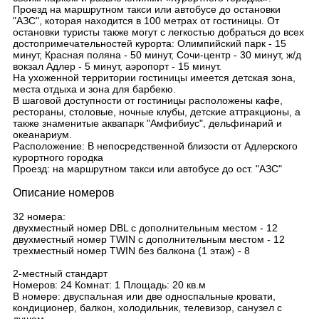
Проезд на маршрутном такси или автобусе до остановки
"АЗС", которая находится в 100 метрах от гостиницы. От
остановки туристы также могут с легкостью добраться до всех
достопримечательностей курорта: Олимпийский парк - 15
минут, Красная поляна - 50 минут, Сочи-центр - 30 минут, ж/д
вокзал Адлер - 5 минут, аэропорт - 15 минут.
На ухоженной территории гостиницы имеется детская зона,
места отдыха и зона для барбекю.
В шаговой доступности от гостиницы расположены кафе,
рестораны, столовые, ночные клубы, детские аттракционы, а
также знаменитые аквапарк "Амфибиус", дельфинарий и
океанариум.
Расположение: В непосредственной близости от Адлерского
курортного городка
Проезд: на маршрутном такси или автобусе до ост. "АЗС"
Описание номеров
32 номера:
двухместный номер DBL с дополнительным местом - 12
двухместный номер TWIN с дополнительным местом - 12
трехместный номер TWIN без балкона (1 этаж) - 8
2-местный стандарт
Номеров: 24 Комнат: 1 Площадь: 20 кв.м
В номере: двуспальная или две односпальные кровати,
кондиционер, балкон, холодильник, телевизор, санузел с