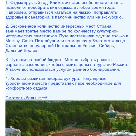
1. Отдых круглый год. Климатические особенности страны
позволяют подобрать вид отдыха в любое время года.
Например, отправиться кататься на лыжах, поправлять
здоровье в санатории, в паломничество или на экскурсию.
2. Бесконечное количество интересных мест. Страна
занимает третье место в мире по количеству культурно-
исторических памятников. Путешественники едут не только в
Москву, Санкт-Петербург или по маршруту Золотого кольца.
Становится популярной Центральная Россия, Сибирь,
Дальний Восток
3. Путевки на любой бюджет. Можно выбрать разные
варианты заселения, чтобы снизить цены на туры по России.
А также воспользоваться услугой раннего бронирования.
4. Хорошо развитая инфраструктура. Популярные
туристические места представляют все необходимое для
комфортного отдыха.
Смотреть больше