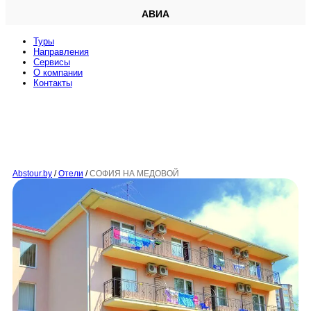
АВИА
Туры
Направления
Сервисы
O компании
Контакты
Abstour.by
/
Отели
/
СОФИЯ НА МЕДОВОЙ