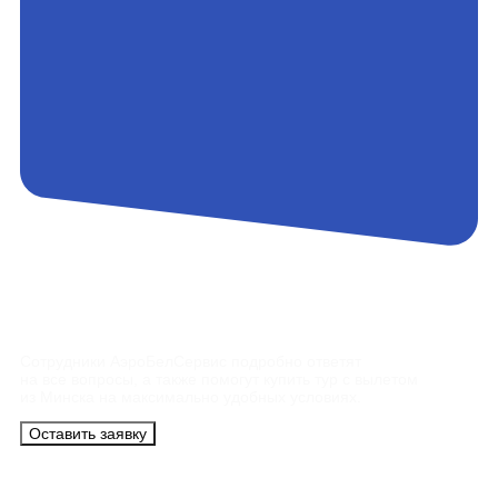
Контакты
Сотрудники АэроБелСервис подробно ответят
на все вопросы, а также помогут купить тур с вылетом
из Минска на максимально удобных условиях.
Оставить заявку