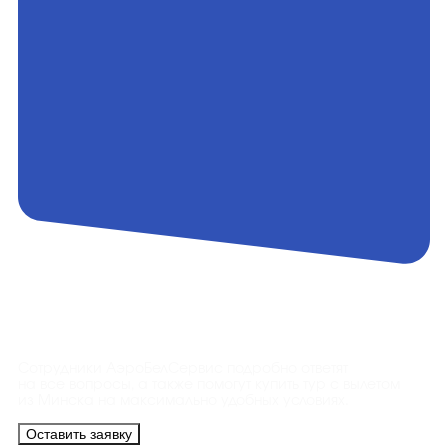
Контакты
Сотрудники АэроБелСервис подробно ответят
на все вопросы, а также помогут купить тур с вылетом
из Минска на максимально удобных условиях.
Оставить заявку