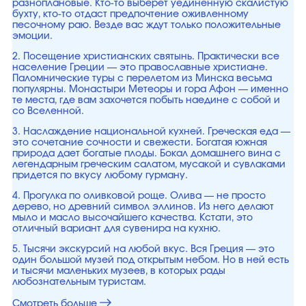
разноплановые. Кто-то выберет уединенную скалистую
бухту, кто-то отдаст предпочтение оживленному
песочному раю. Везде вас ждут только положительные
эмоции.
2. Посещение христианских святынь. Практически все
население Греции — это православные христиане.
Паломнические туры с перелетом из Минска весьма
популярны. Монастыри Метеоры и гора Афон — именно
те места, где вам захочется побыть наедине с собой и
со Вселенной.
3. Наслаждение национальной кухней. Греческая еда —
это сочетание сочности и свежести. Богатая южная
природа дает богатые плоды. Бокал домашнего вина с
легендарным греческим салатом, мусакой и сувлаками
придется по вкусу любому гурману.
4. Прогулка по оливковой роще. Олива — не просто
дерево, но древний символ эллинов. Из него делают
мыло и масло высочайшего качества. Кстати, это
отличный вариант для сувенира на кухню.
5. Тысячи экскурсий на любой вкус. Вся Греция — это
один большой музей под открытым небом. Но в ней есть
и тысячи маленьких музеев, в которых рады
любознательным туристам.
Смотреть больше