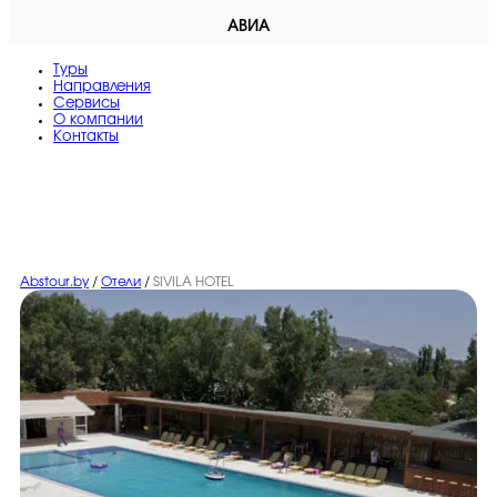
АВИА
Туры
Направления
Сервисы
O компании
Контакты
Abstour.by
/
Отели
/
SIVILA HOTEL