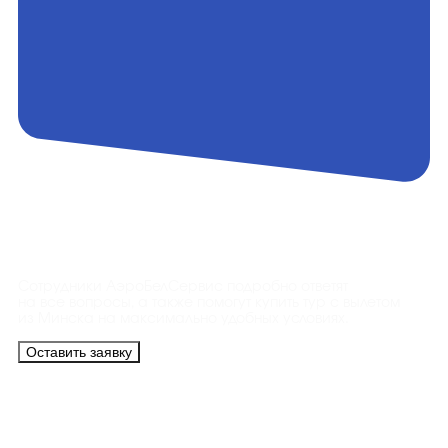
Контакты
Сотрудники АэроБелСервис подробно ответят
на все вопросы, а также помогут купить тур с вылетом
из Минска на максимально удобных условиях.
Оставить заявку