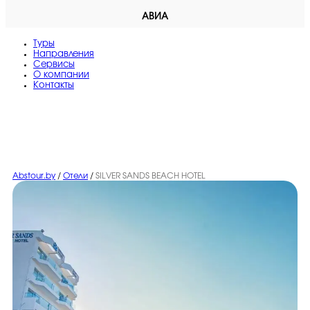
АВИА
Туры
Направления
Сервисы
O компании
Контакты
Abstour.by
/
Отели
/
SILVER SANDS BEACH HOTEL