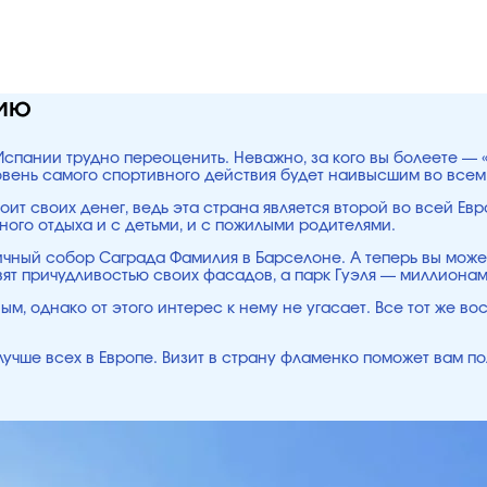
нию
Испании трудно переоценить. Неважно, за кого вы болеете — 
овень самого спортивного действия будет наивысшим во всем
оит своих денег, ведь эта страна является второй во всей Евр
ого отдыха и с детьми, и с пожилыми родителями.
ичный собор Саграда Фамилия в Барселоне. А теперь вы может
т причудливостью своих фасадов, а парк Гуэля — миллионами
м, однако от этого интерес к нему не угасает. Все тот же во
лучше всех в Европе. Визит в страну фламенко поможет вам по