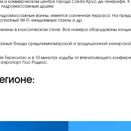
овом и коммерческом центре города Санта-Крус-де-Тенерифе. 
 и гидромассажным душем.
гидромассажные ванны, имеется солнечная терраса. На предста
платный Wi-Fi, ежедневные газеты и др.
ормлены в классическом стиле. Все номера оборудованы конд
разные блюда средиземноморской и традиционной канарской к
лайя-Тереситас и в 10 минутах ходьбы от впечатляющего конфе
н аэропорт Лос-Родеос.
егионе: