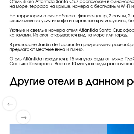
Отель Silken Atlántida Santa Cruz расположен в финанс
на море, терраса на крыше, номера с бесплатным Wi-Fi
На территории отеля работают фитнес-центр, 2 сауны, 2 
эксклюзивные услуги: кофе и пирожные круглосуточно, бес
Уютные и светлые номера отеля Atlántida Santa Cruz оф
каналами. Из окон открывается вид на море или город.
В ресторане Jardín de Tacoronte представлены разнооб
предлагают местные вина и пинчо.
Отель Atlántida находится в 15 минутах езды от пляжа П
Сантьяго Калатравы. Всего в 10 минутах езды расположе
Другие отели в данном р