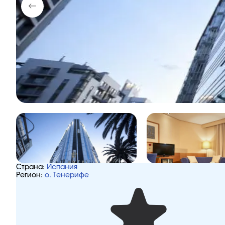
Страна:
Испания
Регион:
о. Тенерифе