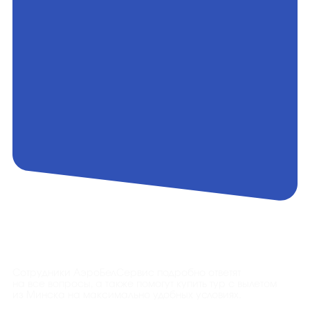
Контакты
Сотрудники АэроБелСервис подробно ответят
на все вопросы, а также помогут купить тур с вылетом
из Минска на максимально удобных условиях.