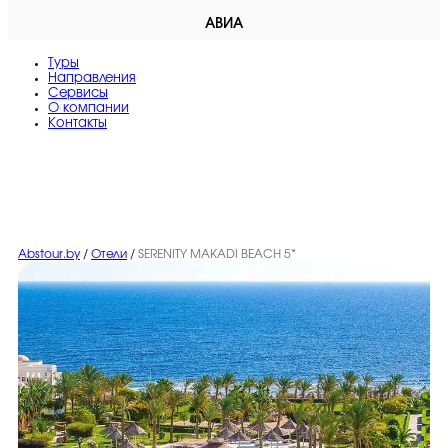
АВИА
Туры
Направления
Сервисы
O компании
Контакты
Abstour.by
/
Отели
/
SERENITY MAKADI BEACH 5*