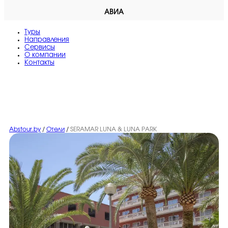
АВИА
Туры
Направления
Сервисы
O компании
Контакты
Abstour.by
/
Отели
/
SERAMAR LUNA & LUNA PARK