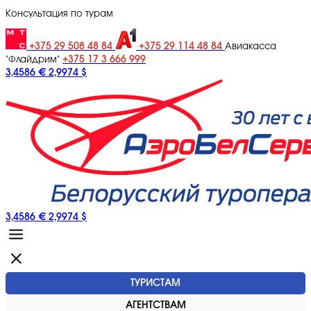
Консультация по турам
+375 29 508 48 84
+375 29 114 48 84
Авиакасса
+375 17 3 666 999
"Флайдрим"
3,4586 €
2,9974 $
3,4586 €
2,9974 $
ТУРИСТАМ
АГЕНТСТВАМ