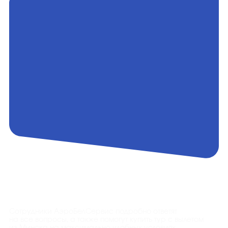
Контакты
Сотрудники АэроБелСервис подробно ответят
на все вопросы, а также помогут купить тур с вылетом