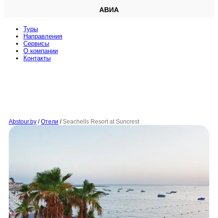
АВИА
Туры
Направления
Сервисы
O компании
Контакты
Abstour.by
/
Отели
/
Seachells Resort at Suncrest