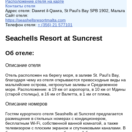
Расположение отеля на карте
Контакты отеля
Адрес отеля:
Dawret il-Qawra, St Paul's Bay SPB 1902, Мальта
Сайт отеля:
https://seashellsresortmalta.com
Телефон отеля:
+ (356) 21 577101
Seachells Resort at Suncrest
Об отеле:
Описание отеля
Отель расположен на берегу моря, в заливе St. Paul’s Bay,
благодаря чему из отеля открываются превосходные виды на
мальтийские острова, нетронутые заливы и Средиземное
море. Расположение: в 19 км от аэропорта, в 10 км от Мдины
(старой столицы), в 16 км от Валетта, в 1 км от пляжа.
Описание номеров
Гостям курортного отеля Seashells at Suncrest предлагается
размещение в стильных номерах с кондиционером,
бесплатным Wi-Fi, собственной ванной комнатой, а также
телевизором с плоским экраном и спутниковыми каналами. В