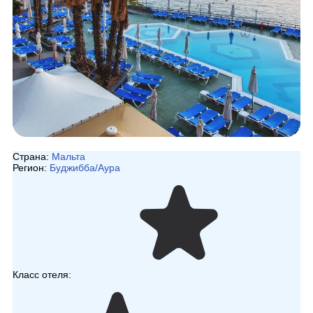
Страна:
Мальта
Регион:
Буджибба/Аура
Класс отеля: