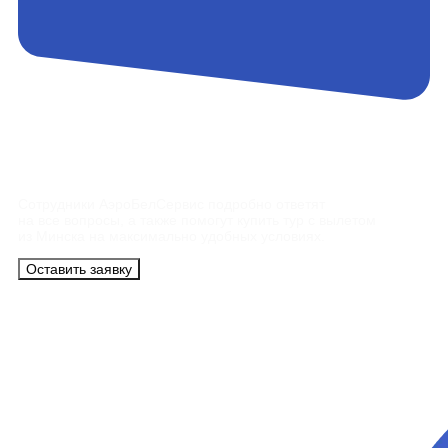
Контакты
Сотрудники АэроБелСервис подробно ответят
на все вопросы, а также помогут купить тур с вылетом
из Минска на максимально удобных условиях.
Оставить заявку