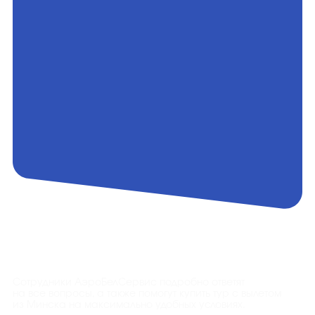
Контакты
Сотрудники АэроБелСервис подробно ответят
на все вопросы, а также помогут купить тур с вылетом
из Минска на максимально удобных условиях.