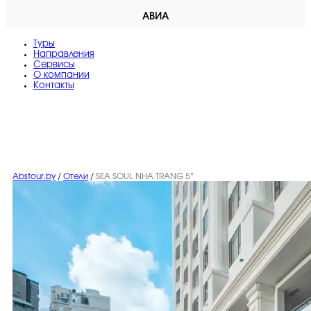
АВИА
Туры
Направления
Сервисы
O компании
Контакты
Abstour.by
/
Отели
/
SEA SOUL NHA TRANG 5*