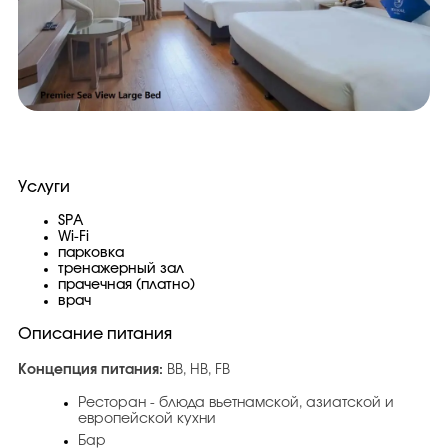
Услуги
SPA
Wi-Fi
парковка
тренажерный зал
прачечная (платно)
врач
Описание питания
Концепция питания:
BB, HB, FB
Ресторан - блюда вьетнамской, азиатской и
европейской кухни
Бар