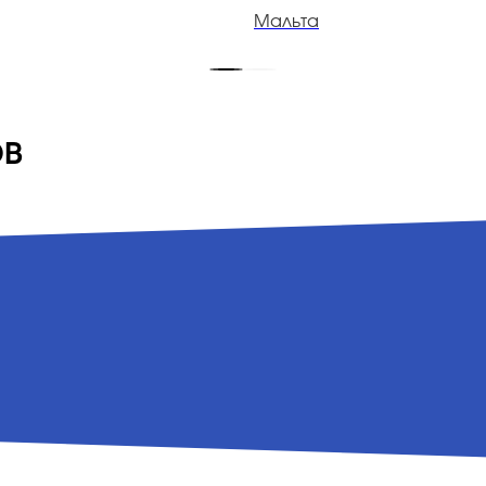
Мальта
ов