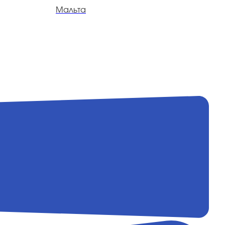
Мальта
М