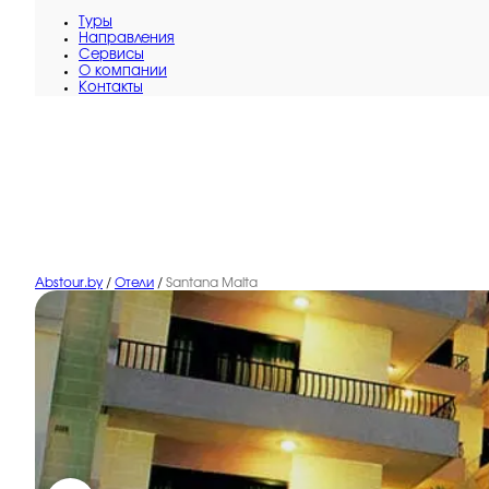
Туры
Направления
Сервисы
O компании
Контакты
Abstour.by
/
Отели
/
Santana Malta