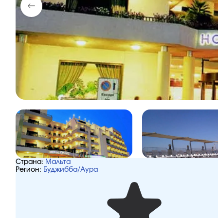
Страна:
Мальта
Регион:
Буджибба/Аура