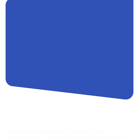
Контакты
Сотрудники АэроБелСервис подробно ответят
на все вопросы, а также помогут купить тур с вылетом