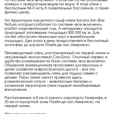
по системе «все включено». К услугам гостей роскошные
номера с прекрасным видом на море. В этом отеле с
бесплатным Wi-Fi есть 8 плавательных бассейнов, а также
фитнес-центр.
На территории курортного гольф-отеля Sandos San Blas
Nature, который работает по системе «все включено»,
разбит очаровательный сад. А неподалеку находится
природный заповедник площадью 800 000 кв. м. Для
гостей обустроен теннисный корт и волейбольная
площадка. Два раза в день предоставляется бесплатный
трансфер до курорта Плайя-де-лас-Америкас.
Пятизвездочный отель, расположенный на первой линии и
окруженный экосиcтемой Сан-Блас. Отличный сервис и
удобство размещения на базе системы «все включено».
Обширная анимационная программа для взрослых и
детей, развитая инфраструктура досуга – все это
позволяет рекомендовать отель для отдыха семей с
детьми. Пары также смогут провести здесь
романтический отпуск – живописные пейзажи и
ухоженная территория отеля подарят незабываемые
впечатления.
Расположение: в 8 км от южного аэропорта Тенерифе, в
20 км от курортной зоны Плайя-де-лас-Америкас, на
первой линии.