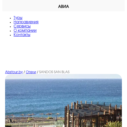
АВИА
Туры
Направления
Сервисы
O компании
Контакты
Abstour.by
/
Отели
/
SANDOS SAN BLAS