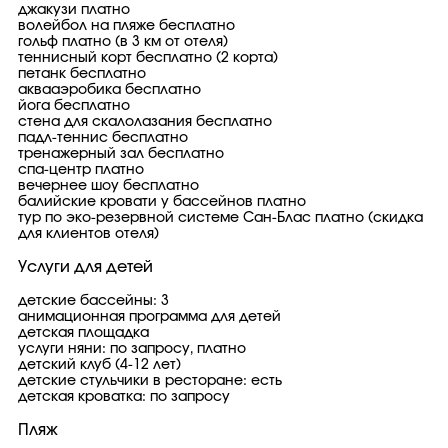
джакузи платно
волейбол на пляже бесплатно
гольф платно (в 3 км от отеля)
теннисный корт бесплатно (2 корта)
петанк бесплатно
аквааэробика бесплатно
йога бесплатно
стена для скалолазания бесплатно
падл-теннис бесплатно
тренажерный зал бесплатно
спа-центр платно
вечернее шоу бесплатно
балийские кровати у бассейнов платно
тур по эко-резервной системе Сан-Блас платно (скидка
для клиентов отеля)
Услуги для детей
детские бассейны: 3
анимационная программа для детей
детская площадка
услуги няни: по запросу, платно
детский клуб (4-12 лет)
детские стульчики в ресторане: есть
детская кроватка: по запросу
Пляж