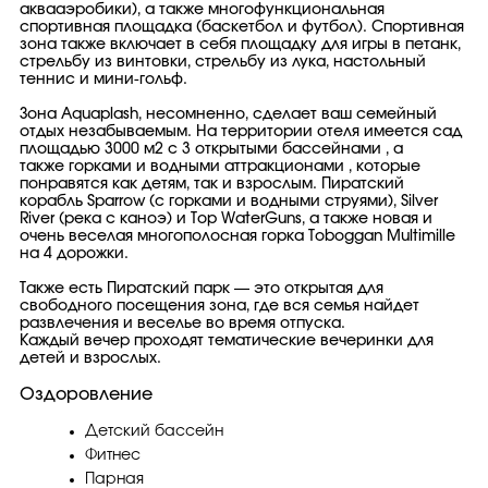
аквааэробики), а также многофункциональная
спортивная площадка (баскетбол и футбол). Спортивная
зона также включает в себя площадку для игры в петанк,
стрельбу из винтовки, стрельбу из лука, настольный
теннис и мини-гольф.
Зона Aquaplash, несомненно, сделает ваш семейный
отдых незабываемым. На территории отеля имеется сад
площадью 3000 м2 с 3 открытыми бассейнами , а
также горками и водными аттракционами , которые
понравятся как детям, так и взрослым. Пиратский
корабль Sparrow (с горками и водными струями), Silver
River (река с каноэ) и Top WaterGuns, а также новая и
очень веселая многополосная горка Toboggan Multimille
на 4 дорожки.
Также есть Пиратский парк — это открытая для
свободного посещения зона, где вся семья найдет
развлечения и веселье во время отпуска.
Каждый вечер проходят тематические вечеринки для
детей и взрослых.
Оздоровление
Детский бассейн
Фитнес
Парная