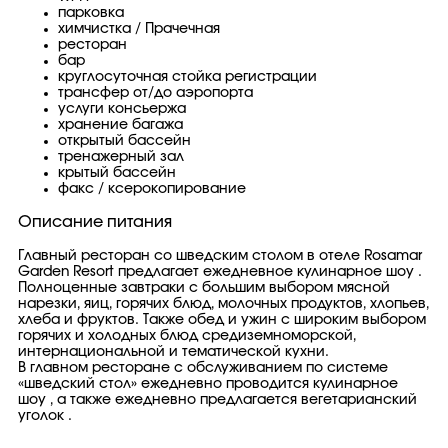
парковка
химчистка / Прачечная
ресторан
бар
круглосуточная стойка регистрации
трансфер от/до аэропорта
услуги консьержа
хранение багажа
открытый бассейн
тренажерный зал
крытый бассейн
факс / ксерокопирование
Описание питания
Главный ресторан со шведским столом в отеле Rosamar
Garden Resort предлагает ежедневное кулинарное шоу .
Полноценные завтраки с большим выбором мясной
нарезки, яиц, горячих блюд, молочных продуктов, хлопьев,
хлеба и фруктов. Также обед и ужин с широким выбором
горячих и холодных блюд средиземноморской,
интернациональной и тематической кухни.
В главном ресторане с обслуживанием по системе
«шведский стол» ежедневно проводится кулинарное
шоу , а также ежедневно предлагается вегетарианский
уголок .