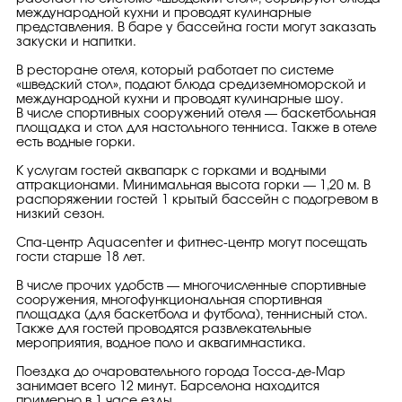
международной кухни и проводят кулинарные
представления. В баре у бассейна гости могут заказать
закуски и напитки.
В ресторане отеля, который работает по системе
«шведский стол», подают блюда средиземноморской и
международной кухни и проводят кулинарные шоу.
В числе спортивных сооружений отеля — баскетбольная
площадка и стол для настольного тенниса. Также в отеле
есть водные горки.
К услугам гостей аквапарк с горками и водными
аттракционами. Минимальная высота горки — 1,20 м. В
распоряжении гостей 1 крытый бассейн с подогревом в
низкий сезон.
Спа-центр Aquacenter и фитнес-центр могут посещать
гости старше 18 лет.
В числе прочих удобств — многочисленные спортивные
сооружения, многофункциональная спортивная
площадка (для баскетбола и футбола), теннисный стол.
Также для гостей проводятся развлекательные
мероприятия, водное поло и аквагимнастика.
Поездка до очаровательного города Тосса-де-Мар
занимает всего 12 минут. Барселона находится
примерно в 1 часе езды.