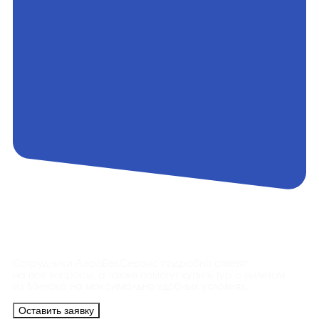
Контакты
Сотрудники АэроБелСервис подробно ответят
на все вопросы, а также помогут купить тур с вылетом
из Минска на максимально удобных условиях.
Оставить заявку