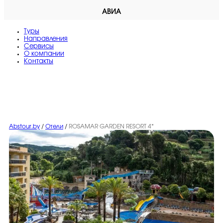
АВИА
Туры
Направления
Сервисы
O компании
Контакты
Abstour.by
/
Отели
/
ROSAMAR GARDEN RESORT 4*