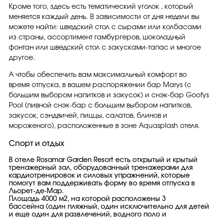
Кроме того, здесь есть тематический уголок , который
меняется каждый день. В зависимости от дня недели вы
можете найти: шведский стол с сырами или колбасами
из страны, ассортимент гамбургеров, шоколадный
фонтан или шведский стол с закусками-тапас и многое
другое.
А чтобы обеспечить вам максимальный комфорт во
время отпуска, в вашем распоряжении бар Marys (с
большим выбором напитков и закусок) и снэк-бар Goofys
Pool (пивной снэк-бар с большим выбором напитков,
закусок, сэндвичей, пиццы, салатов, блинов и
мороженого), расположенные в зоне Aquasplash отеля.
Спорт и отдых
В отеле Rosamar Garden Resort есть открытый и крытый
тренажерный зал, оборудованный тренажерами для
кардиотренировок и силовых упражнений, которые
помогут вам поддерживать форму во время отпуска в
Льорет-де-Мар.
Площадь 4000 м2, на которой расположены 3
бассейна (один пляжный, один исключительно для детей
и еще один для развлечений, водного поло и