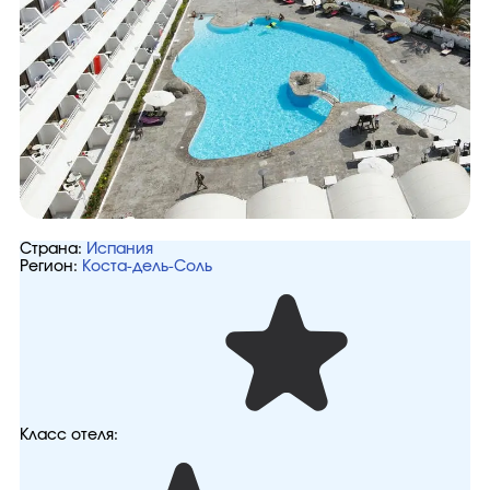
Страна:
Испания
Регион:
Коста-дель-Соль
Класс отеля: