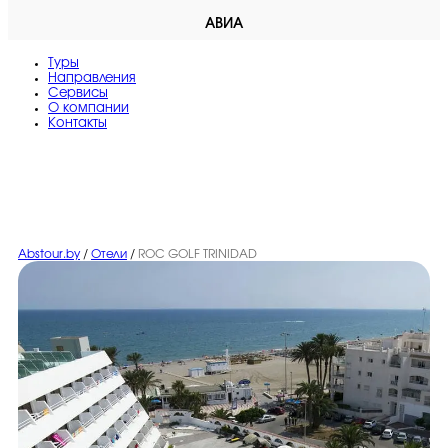
АВИА
Туры
Направления
Сервисы
O компании
Контакты
Abstour.by
/
Отели
/
ROC GOLF TRINIDAD