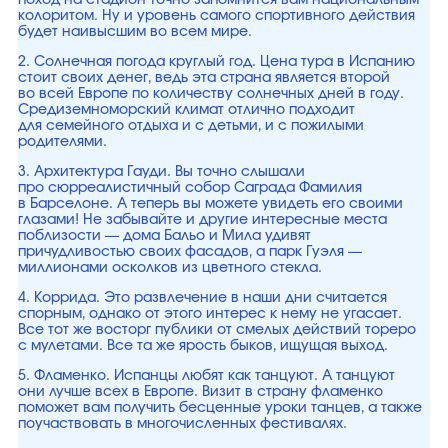
поход на стадион точно запомнится вам национальным
колоритом. Ну и уровень самого спортивного действия
будет наивысшим во всем мире.
2. Солнечная погода круглый год. Цена тура в Испанию
стоит своих денег, ведь эта страна является второй
во всей Европе по количеству солнечных дней в году.
Средиземноморский климат отлично подходит
для семейного отдыха и с детьми, и с пожилыми
родителями.
3. Архитектура Гауди. Вы точно слышали
про сюрреалистичный собор Саграда Фамилия
в Барселоне. А теперь вы можете увидеть его своими
глазами! Не забывайте и другие интересные места
поблизости — дома Бальо и Мила удивят
причудливостью своих фасадов, а парк Гуэля —
миллионами осколков из цветного стекла.
4. Коррида. Это развлечение в наши дни считается
спорным, однако от этого интерес к нему не угасает.
Все тот же восторг публики от смелых действий тореро
с мулетами. Все та же ярость быков, ищущая выход.
5. Фламенко. Испанцы любят как танцуют. А танцуют
они лучше всех в Европе. Визит в страну фламенко
поможет вам получить бесценные уроки танцев, а также
поучаствовать в многочисленных фестивалях.