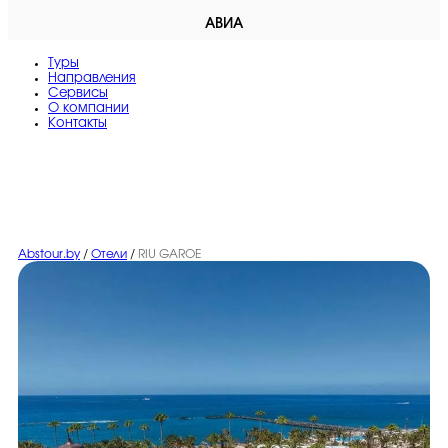
АВИА
Туры
Направления
Сервисы
O компании
Контакты
Abstour.by
/
Отели
/
RIU GAROE