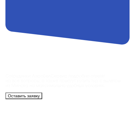
Контакты
Сотрудники АэроБелСервис подробно ответят
на все вопросы, а также помогут купить тур с вылетом
из Минска на максимально удобных условиях.
Оставить заявку