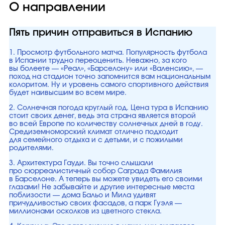
О направлении
Пять причин отправиться в Испанию
1. Просмотр футбольного матча. Популярность футбола
в Испании трудно переоценить. Неважно, за кого
вы болеете — «Реал», «Барселону» или «Валенсию», —
поход на стадион точно запомнится вам национальным
колоритом. Ну и уровень самого спортивного действия
будет наивысшим во всем мире.
2. Солнечная погода круглый год. Цена тура в Испанию
стоит своих денег, ведь эта страна является второй
во всей Европе по количеству солнечных дней в году.
Средиземноморский климат отлично подходит
для семейного отдыха и с детьми, и с пожилыми
родителями.
3. Архитектура Гауди. Вы точно слышали
про сюрреалистичный собор Саграда Фамилия
в Барселоне. А теперь вы можете увидеть его своими
глазами! Не забывайте и другие интересные места
поблизости — дома Бальо и Мила удивят
причудливостью своих фасадов, а парк Гуэля —
миллионами осколков из цветного стекла.