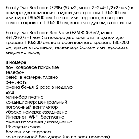
Family Two Bedroom (F2SB) (57 м2, макс. 3+2/4+1/2+2 чел.) в
номере две комнаты: в одной две кровати 110x200 см
или одна 180x200 см, балкон или терраса, во второй
комнате кровать 110x200 см, ванная с душем, в гостиной;
Family Two Bedroom Sea View (F2MB) (59 м2, макс.
4+1/2+2/3+1 чел.) в номере две комнаты: в одной две
кровати 110x200 см, во второй комнате кровать 180x200
см, диван в гостиной, телевизор, балкон или терраса с
видом на море;
В номере:
пол: ковровое покрытие
телефон
сейф: в номере, платно
фен: есть
смена белья: 2 раза в неделю
душ
мини-бар платно
кондиционер: центральный
потолочный вентилятор
уборка номера: ежедневно
Интернет: Wi-Fi, бесплатно
смена полотенец: ежедневно
ТВ: спутниковое
балкон или терраса
зона гостиной без двери (не во всех номерах)