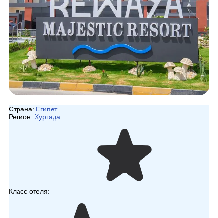
Страна:
Египет
Регион:
Хургада
Класс отеля: