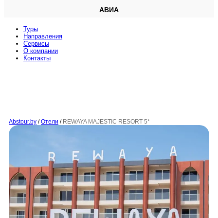
АВИА
Туры
Направления
Сервисы
O компании
Контакты
Abstour.by
/
Отели
/
REWAYA MAJESTIC RESORT 5*