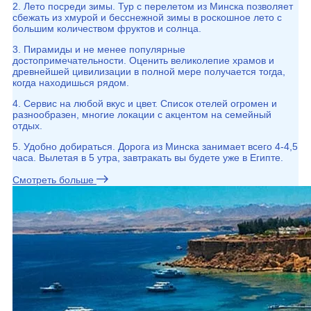
2. Лето посреди зимы. Тур с перелетом из Минска позволяет
сбежать из хмурой и бесснежной зимы в роскошное лето с
большим количеством фруктов и солнца.
3. Пирамиды и не менее популярные
достопримечательности. Оценить великолепие храмов и
древнейшей цивилизации в полной мере получается тогда,
когда находишься рядом.
4. Сервис на любой вкус и цвет. Список отелей огромен и
разнообразен, многие локации с акцентом на семейный
отдых.
5. Удобно добираться. Дорога из Минска занимает всего 4-4,5
часа. Вылетая в 5 утра, завтракать вы будете уже в Египте.
Смотреть больше