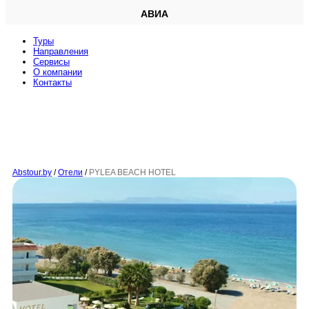
АВИА
Туры
Направления
Сервисы
O компании
Контакты
Abstour.by
/
Отели
/
PYLEA BEACH HOTEL