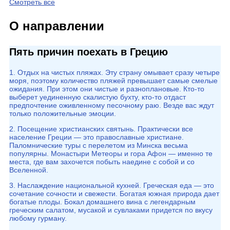
Смотреть все
О направлении
Пять причин поехать в Грецию
1. Отдых на чистых пляжах. Эту страну омывает сразу четыре
моря, поэтому количество пляжей превышает самые смелые
ожидания. При этом они чистые и разноплановые. Кто-то
выберет уединенную скалистую бухту, кто-то отдаст
предпочтение оживленному песочному раю. Везде вас ждут
только положительные эмоции.
2. Посещение христианских святынь. Практически все
население Греции — это православные христиане.
Паломнические туры с перелетом из Минска весьма
популярны. Монастыри Метеоры и гора Афон — именно те
места, где вам захочется побыть наедине с собой и со
Вселенной.
3. Наслаждение национальной кухней. Греческая еда — это
сочетание сочности и свежести. Богатая южная природа дает
богатые плоды. Бокал домашнего вина с легендарным
греческим салатом, мусакой и сувлаками придется по вкусу
любому гурману.