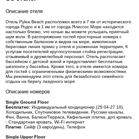
Описание отеля
Отель Pylea Beach расположен всего в 7 км от исторического
города Родос и в 1 км от города Ялиссос.Море находится
настолько близко, что ночью вы можете услышать приятный
шум волн. В распоряжении гостей просторные номера с
собственным балконом и видом на море, живописная
береговая линия прямо у отеля и ухоженная территория, К
услугам посетителей круглосуточная стойка регистрации,
отзывчивый и дружелюбный персонал. Отель располагает
бассейном с детской зоной и предоставляет бесплатные
шезлонги у бассейна. Кроме того, в отеле имеются номера
для гостей с ограниченными физическими возможностями.
Мы рекомендуем этот отель для беззаботного семейного
отдыха на берегу лазурного моря.
Описание номеров
Single Ground Floor
Бесплатно:
Индивидуальный кондиционер (29.04-27.10),
Холодильник, Спутниковое телевидение, Русские каналы,
Фен, Ванна, Балкон/Терраса, Кафельная плитка, доп.кровать
- Стандартная кровать, Wi-Fi интернет
Платно
: Сейф (3 евро/день), Телефон
Single Upper Floor