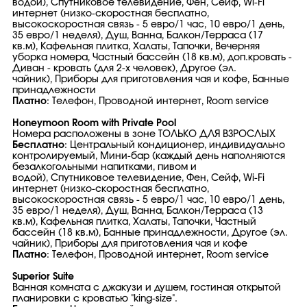
водой), Спутниковое телевидение, Фен, Сейф, Wi-Fi
интернет (низко-скоростная бесплатно,
высокоскоростная связь - 5 евро/1 час, 10 евро/1 день,
35 евро/1 неделя), Душ, Ванна, Балкон/Терраса (17
кв.м), Кафельная плитка, Халаты, Тапочки, Вечерняя
уборка номера, Частный бассейн (18 кв.м), доп.кровать -
Диван - кровать (для 2-х человек), Другое (эл.
чайник), Приборы для приготовления чая и кофе, Банные
принадлежности
Платно
: Телефон, Проводной интернет, Room service
Honeymoon Room with Private Pool
Номера расположены в зоне ТОЛЬКО ДЛЯ ВЗРОСЛЫХ
Бесплатно
: Центральный кондиционер, индивидуально
контролируемый, Мини-бар (каждый день наполняются
безалкогольными напитками, пивом и
водой), Спутниковое телевидение, Фен, Сейф, Wi-Fi
интернет (низко-скоростная бесплатно,
высокоскоростная связь - 5 евро/1 час, 10 евро/1 день,
35 евро/1 неделя), Душ, Ванна, Балкон/Терраса (13
кв.м), Кафельная плитка, Халаты, Тапочки, Частный
бассейн (18 кв.м), Банные принадлежности, Другое (эл.
чайник), Приборы для приготовления чая и кофе
Платно
: Телефон, Проводной интернет, Room service
Superior Suite
Ванная комната с джакузи и душем, гостиная открытой
планировки c кроватью "king-size".