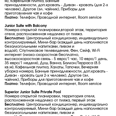
м), Кафельная плитка, Банные
принадлежности, доп.кровать - Диван - кровать (для 2-х
человек), Другое (эл. чайник), Приборы для
приготовления чая и кофе
Платно
: Телефон, Проводной интернет, Room service
Junior Suite with Balcony
Номера открытой планировки,второй этаж, территория
отеля, расположенная недалеко от пляжа.
Бесплатно
: Центральный кондиционер, индивидуально
контролируемый, Мини-бар (каждый день наполняются
безалкогольными напитками, пивом и
водой), Спутниковое телевидение, Фен, Сейф, Wi-Fi
интернет (низко-скоростная бесплатно,
высокоскоростная связь - 5 евро/1 час, 10 евро/1 день,
35 евро/1 неделя), Душ, Ванна, Балкон/Терраса (8.5
кв.м), Кафельная плитка, Халаты, Тапочки, Вечерняя
уборка номера, Банные принадлежности, доп.кровать -
Диван - кровать (для 2-х человек), Другое (эл.
чайник), Приборы для приготовления чая и кофе
Платно
: Телефон, Проводной интернет, Room service
Superior Junior Suite Private Pool
Номера открытой планировки, территория отеля,
расположенная недалеко от пляжа, первый этаж
Бесплатно
: Центральный кондиционер, индивидуально
контролируемый, Мини-бар (каждый день наполняются
безалкогольными напитками, пивом и