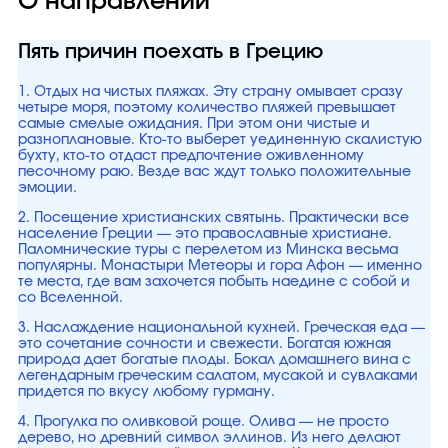
О направлении
Пять причин поехать в Грецию
1. Отдых на чистых пляжах. Эту страну омывает сразу
четыре моря, поэтому количество пляжей превышает
самые смелые ожидания. При этом они чистые и
разноплановые. Кто-то выберет уединенную скалистую
бухту, кто-то отдаст предпочтение оживленному
песочному раю. Везде вас ждут только положительные
эмоции.
2. Посещение христианских святынь. Практически все
население Греции — это православные христиане.
Паломнические туры с перелетом из Минска весьма
популярны. Монастыри Метеоры и гора Афон — именно
те места, где вам захочется побыть наедине с собой и
со Вселенной.
3. Наслаждение национальной кухней. Греческая еда —
это сочетание сочности и свежести. Богатая южная
природа дает богатые плоды. Бокал домашнего вина с
легендарным греческим салатом, мусакой и сувлаками
придется по вкусу любому гурману.
4. Прогулка по оливковой роще. Олива — не просто
дерево, но древний символ эллинов. Из него делают