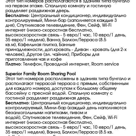
Этот тип номеров располагаются в зданиях типа бунгало
на первом этаже. Спальную комнату и гостиную
разделяет раздвижная дверь.
Бесплатно
: Центральный кондиционер, индивидуально
контролируемый, Мини-бар (заполняется каждые 3
дня), Спутниковое телевидение, Фен, Сейф, Wi-Fi
интернет (низко-скоростная бесплатно,
высокоскоростная связь - 5 евро/1 час, 10 евро/1 день,
35 евро/1 неделя), Ванна, Балкон/Терраса (8.5
кв.м), Кафельная плитка, Банные
принадлежности, доп.кровать - Диван - кровать (для 2-х
человек), Другое (эл. чайник), Приборы для
приготовления чая и кофе
Платно
: Телефон, Проводной интернет, Room service
Superior Family Room Sharing Pool
Этот тип номеров расположены в зданиях типа бунгало и
располагают террасой терраса с прямым, собственным
для каждого номера, доступом к большому общему
бассейну с пресной водой. Спальную комнату с
гостиной разделяет раздвижная дверь.
Бесплатно
: Центральный кондиционер, индивидуально
контролируемый, Мини-бар (каждый день наполняются
безалкогольными напитками, пивом и
водой), Спутниковое телевидение, Фен, Сейф, Wi-Fi
интернет (низко-скоростная бесплатно,
высокоскоростная связь - 5 евро/1 час, 10 евро/1 день,
35 евро/1 неделя), Ванна, Балкон/Терраса (8.5 кв.