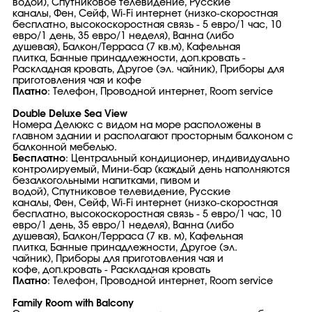
водой), Спутниковое телевидение, Русские
каналы, Фен, Сейф, Wi-Fi интернет (низко-скоростная
бесплатно, высокоскоростная связь - 5 евро/1 час, 10
евро/1 день, 35 евро/1 неделя), Ванна (либо
душевая), Балкон/Терраса (7 кв.м), Кафельная
плитка, Банные принадлежности, доп.кровать -
Раскладная кровать, Другое (эл. чайник), Приборы для
приготовления чая и кофе
Платно
: Телефон, Проводной интернет, Room service
Double Deluxe Sea View
Номера Делюкс с видом на море расположены в
главном здании и располагают просторным балконом с
балконной мебелью.
Бесплатно
: Центральный кондиционер, индивидуально
контролируемый, Мини-бар (каждый день наполняются
безалкогольными напитками, пивом и
водой), Спутниковое телевидение, Русские
каналы, Фен, Сейф, Wi-Fi интернет (низко-скоростная
бесплатно, высокоскоростная связь - 5 евро/1 час, 10
евро/1 день, 35 евро/1 неделя), Ванна (либо
душевая), Балкон/Терраса (7 кв. м), Кафельная
плитка, Банные принадлежности, Другое (эл.
чайник), Приборы для приготовления чая и
кофе, доп.кровать - Раскладная кровать
Платно
: Телефон, Проводной интернет, Room service
Family Room with Balcony