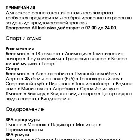
ПРИМЕЧАНИЯ
Для заказа раннего континентального завтрака
требуется предварительное бронирование на ресепшн
за день до предполагаемой трапезы.
Программа All Inclusive действует с 07.00 до 24.00.
Спорт и отдых
Развлечения
Бесплатно
: • ТВ-комната • Анимация • Тематические
вечера • Шоу и мюзиклы • Греческие вечера • Вечера
живой музыки • Театр
Спорт
Бесплатно
: • Аква-аэробика • Пляжный волейбол •
Дартс • Футбольное поле (5x5) • Тренажерный зал •
Спортивный клуб • Пинг-понг • Теннисный корт • Водное
поло • Мини-гольф • Аэробика • Стрельба из лука
Платно
: • Бильярд • Водные виды спорта • Центр водных
видов спорта • Виндсерфинг
Оздоровление
SPA процедуры
Платно: • Массаж • Педикюр • Маникюр •
Парикмахерская
SPA услуги