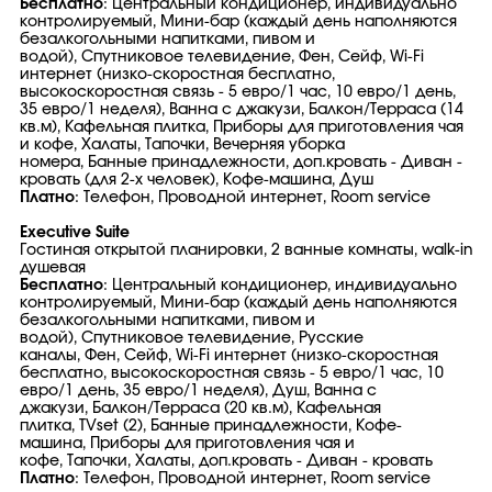
Бесплатно
: Центральный кондиционер, индивидуально
контролируемый, Мини-бар (каждый день наполняются
безалкогольными напитками, пивом и
водой), Спутниковое телевидение, Фен, Сейф, Wi-Fi
интернет (низко-скоростная бесплатно,
высокоскоростная связь - 5 евро/1 час, 10 евро/1 день,
35 евро/1 неделя), Ванна с джакузи, Балкон/Терраса (14
кв.м), Кафельная плитка, Приборы для приготовления чая
и кофе, Халаты, Тапочки, Вечерняя уборка
номера, Банные принадлежности, доп.кровать - Диван -
кровать (для 2-х человек), Кофе-машина, Душ
Платно
: Телефон, Проводной интернет, Room service
Executive Suite
Гостиная открытой планировки, 2 ванные комнаты, walk-in
душевая
Бесплатно
: Центральный кондиционер, индивидуально
контролируемый, Мини-бар (каждый день наполняются
безалкогольными напитками, пивом и
водой), Спутниковое телевидение, Русские
каналы, Фен, Сейф, Wi-Fi интернет (низко-скоростная
бесплатно, высокоскоростная связь - 5 евро/1 час, 10
евро/1 день, 35 евро/1 неделя), Душ, Ванна с
джакузи, Балкон/Терраса (20 кв.м), Кафельная
плитка, TVset (2), Банные принадлежности, Кофе-
машина, Приборы для приготовления чая и
кофе, Тапочки, Халаты, доп.кровать - Диван - кровать
Платно
: Телефон, Проводной интернет, Room service