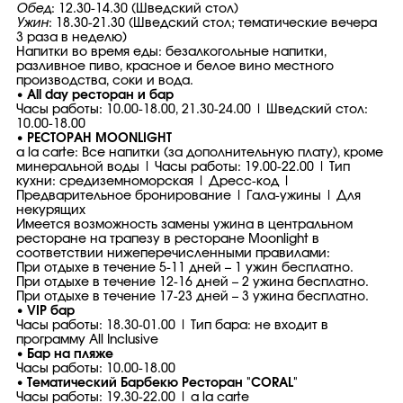
Обед
: 12.30-14.30 (Шведский стол)
Ужин
: 18.30-21.30 (Шведский стол; тематические вечера
3 раза в неделю)
Напитки во время еды: безалкогольные напитки,
разливное пиво, красное и белое вино местного
производства, соки и вода.
• All day ресторан и бар
Часы работы: 10.00-18.00, 21.30-24.00 | Шведский стол:
10.00-18.00
•
РЕСТОРАН MOONLIGHT
a la carte: Все напитки (за дополнительную плату), кроме
минеральной воды | Часы работы: 19.00-22.00 | Тип
кухни: средиземноморская | Дресс-код |
Предварительное бронирование | Гала-ужины | Для
некурящих
Имеется возможность замены ужина в центральном
ресторане на трапезу в ресторане Moonlight в
соответствии нижеперечисленными правилами:
При отдыхе в течение 5-11 дней – 1 ужин бесплатно.
При отдыхе в течение 12-16 дней – 2 ужина бесплатно.
При отдыхе в течение 17-23 дней – 3 ужина бесплатно.
• VIP бар
Часы работы: 18.30-01.00 | Тип бара: не входит в
программу All Inclusive
• Бар на пляже
Часы работы: 10.00-18.00
• Тематический Барбекю Ресторан "CORAL"
Часы работы: 19.30-22.00 | a la carte