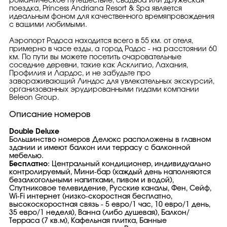
романтическое путешествие, свадьба или дружеская
поездка, Princess Andriana Resort & Spa является
идеальным фоном для качественного времяпровождения
с вашими любимыми.
Аэропорт Родоса находится всего в 55 км. от отеля,
примерно в часе езды, а город Родос - на расстоянии 60
км. По пути вы можете посетить очаровательные
соседние деревни, такие как Асклипио, Лахания,
Профилия и Лардос, и не забудьте про
завораживающий Линдос для увлекательных экскурсий,
организованных эрудированными гидами компании
Beleon Group.
Описание номеров
Double Deluxe
Большинство номеров Делюкс расположены в главном
здании и имеют балкон или террасу с балконной
мебелью.
Бесплатно
: Центральный кондиционер, индивидуально
контролируемый, Мини-бар (каждый день наполняются
безалкогольными напитками, пивом и водой),
Спутниковое телевидение, Русские каналы, Фен, Сейф,
Wi-Fi интернет (низко-скоростная бесплатно,
высокоскоростная связь - 5 евро/1 час, 10 евро/1 день,
35 евро/1 неделя), Ванна (либо душевая), Балкон/
Терраса (7 кв.м), Кафельная плитка, Банные