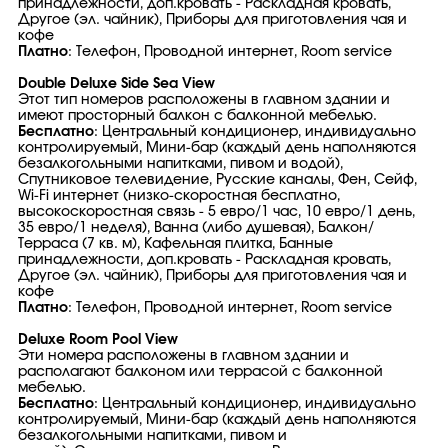
принадлежности, доп.кровать - Раскладная кровать,
Другое (эл. чайник), Приборы для приготовления чая и
кофе
Платно
: Телефон, Проводной интернет, Room service
Double Deluxe Side Sea View
Этот тип номеров расположены в главном здании и
имеют просторный балкон с балконной мебелью.
Бесплатно
: Центральный кондиционер, индивидуально
контролируемый, Мини-бар (каждый день наполняются
безалкогольными напитками, пивом и водой),
Спутниковое телевидение, Русские каналы, Фен, Сейф,
Wi-Fi интернет (низко-скоростная бесплатно,
высокоскоростная связь - 5 евро/1 час, 10 евро/1 день,
35 евро/1 неделя), Ванна (либо душевая), Балкон/
Терраса (7 кв. м), Кафельная плитка, Банные
принадлежности, доп.кровать - Раскладная кровать,
Другое (эл. чайник), Приборы для приготовления чая и
кофе
Платно
: Телефон, Проводной интернет, Room service
Deluxe Room Pool View
Эти номера расположены в главном здании и
располагают балконом или террасой с балконной
мебелью.
Бесплатно
: Центральный кондиционер, индивидуально
контролируемый, Мини-бар (каждый день наполняются
безалкогольными напитками, пивом и