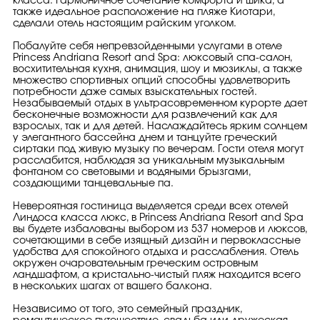
класса. Гармоничное сочетание комфорта и шика, а
также идеальное расположение на пляже Киотари,
сделали отель настоящим райским уголком.
Побалуйте себя непревзойденными услугами в отеле
Princess Andriana Resort and Spa: люксовый спа-салон,
восхитительная кухня, анимация, шоу и мюзиклы, а также
множество спортивных опций способны удовлетворить
потребности даже самых взыскательных гостей.
Незабываемый отдых в ультрасовременном курорте дает
бесконечные возможности для развлечений как для
взрослых, так и для детей. Наслаждайтесь ярким солнцем
у элегантного бассейна днем и танцуйте греческий
сиртаки под живую музыку по вечерам. Гости отеля могут
расслабится, наблюдая за уникальным музыкальным
фонтаном со световыми и водяными брызгами,
создающими танцевальные па.
Невероятная гостиница выделяется среди всех отелей
Линдоса класса люкс, в Princess Andriana Resort and Spa
вы будете избалованы выбором из 537 номеров и люксов,
сочетающими в себе изящный дизайн и первоклассные
удобства для спокойного отдыха и расслабления. Отель
окружен очаровательным греческим островным
ландшафтом, а кристально-чистый пляж находится всего
в нескольких шагах от вашего балкона.
Независимо от того, это семейный праздник,