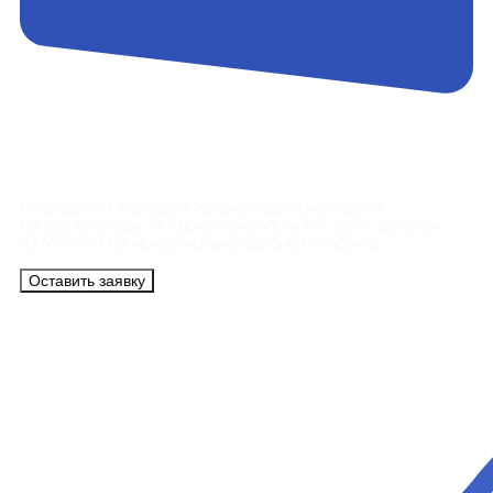
Контакты
Сотрудники АэроБелСервис подробно ответят
на все вопросы, а также помогут купить тур с вылетом
из Минска на максимально удобных условиях.
Оставить заявку