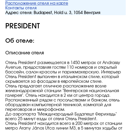
Расположение отеля на карте
Контакты отеля
Адрес отеля:
Budapest, Hold u. 3, 1054 Венгрия
PRESIDENT
Об отеле:
Описание отеля
Отель President размещается в 1450 метрах от Andrassy
Avenue, предоставляя гостям 110 номеров и открытый
бассейн, салон красоты и парикмахерскую. Интерьер
Отель President выполнен в итальянском стиле, который
скрывается за фасадом в европейском стиле.
Отель предлагает отличное расположение возле
железнодорожной станции "Венгерская национальная
галерея". Отель находится в 2 км от центра города.
Расположенный рядом с посольствами и банком, отель
оборудован компьютерной техникой, комнатой для
переговоров и микрофоном.
До аэропорта "Международный Будапешт Ферихедь"
всего 25 минут езды от отеля Отель President.
Отель President находится всего в 200 метрах от станции
метро Arany János Utca линии M3, в 5 минутах ходьбы от