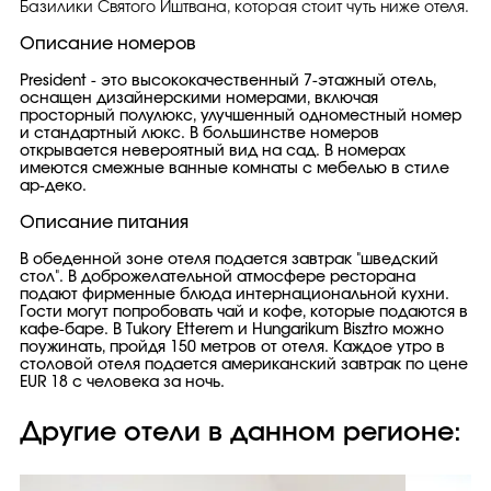
Базилики Святого Иштвана, которая стоит чуть ниже отеля.
Описание номеров
President - это высококачественный 7-этажный отель,
оснащен дизайнерскими номерами, включая
просторный полулюкс, улучшенный одноместный номер
и стандартный люкс. В большинстве номеров
открывается невероятный вид на сад. В номерах
имеются смежные ванные комнаты с мебелью в стиле
ар-деко.
Описание питания
В обеденной зоне отеля подается завтрак "шведский
стол". В доброжелательной атмосфере ресторана
подают фирменные блюда интернациональной кухни.
Гости могут попробовать чай и кофе, которые подаются в
кафе-баре. В Tukory Etterem и Hungarikum Bisztro можно
поужинать, пройдя 150 метров от отеля. Каждое утро в
столовой отеля подается американский завтрак по цене
EUR 18 с человека за ночь.
Другие отели в данном регионе: