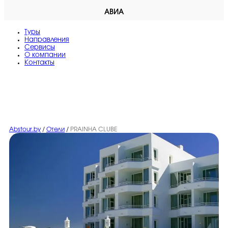
АВИА
Туры
Направления
Сервисы
O компании
Контакты
Abstour.by
/
Отели
/
PRAINHA CLUBE