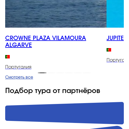
CROWNE PLAZA VILAMOURA
JUPITER
ALGARVE
Португал
Португалия
Смотреть все
Подбор тура от партнёров