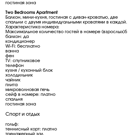
гостиная зона
Two Bedrooms Apartment
Балкон, мини-кухня, гостиная с диван-кроватью, две
спальни с двумя индивидуальными кроватями в каждой.
Характеристика номера:
Максимальное количество гостей в номере (взрослых)5
балкон: да
кондиционер
Wi-Fi: бесплатно
ванна
фен
TV: спутниковое
телефон
кухня / кухонный блок
холодильник
чайник
плита
микроволновая печь
сейф в номере: платно
спальня
гостиная зона
Спорт и отдых
гольф:
теннисный корт: платно
тренажерный зал