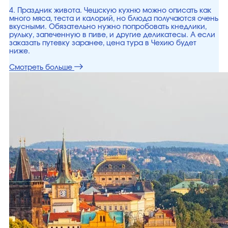
4. Праздник живота. Чешскую кухню можно описать как
много мяса, теста и калорий, но блюда получаются очень
вкусными. Обязательно нужно попробовать кнедлики,
рульку, запеченную в пиве, и другие деликатесы. А если
заказать путевку заранее, цена тура в Чехию будет
ниже.
Смотреть больше