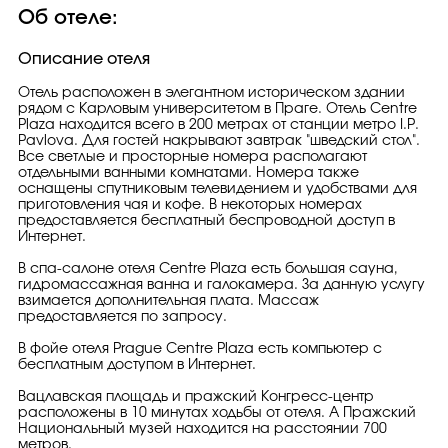
Об отеле:
Описание отеля
Отель расположен в элегантном историческом здании
рядом с Карловым университетом в Праге. Отель Centre
Plaza находится всего в 200 метрах от станции метро I.P.
Pavlova. Для гостей накрывают завтрак "шведский стол".
Все светлые и просторные номера располагают
отдельными ванными комнатами. Номера также
оснащены спутниковым телевидением и удобствами для
приготовления чая и кофе. В некоторых номерах
предоставляется бесплатный беспроводной доступ в
Интернет.
В спа-салоне отеля Centre Plaza есть большая сауна,
гидромассажная ванна и галокамера. За данную услугу
взимается дополнительная плата. Массаж
предоставляется по запросу.
В фойе отеля Prague Centre Plaza есть компьютер с
бесплатным доступом в Интернет.
Вацлавская площадь и пражский Конгресс-центр
расположены в 10 минутах ходьбы от отеля. А Пражский
Национальный музей находится на расстоянии 700
метров.