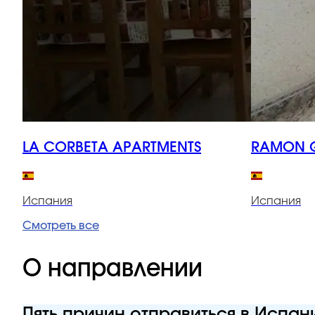
LA CORBETA APARTMENTS
RAMON G
Испания
Испания
Смотреть все
О направлении
Пять причин отправиться в Испа