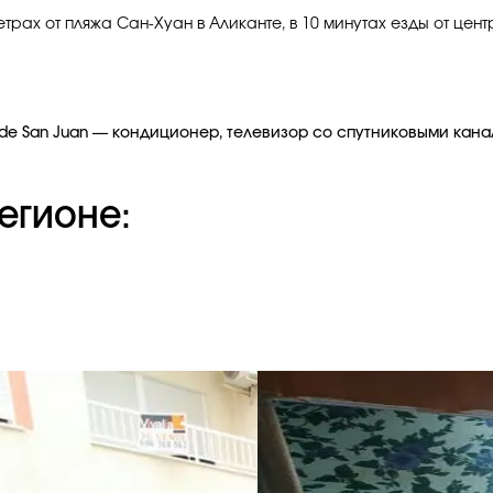
етрах от пляжа Сан-Хуан в Аликанте, в 10 минутах езды от цен
ya de San Juan — кондиционер, телевизор со спутниковыми кан
егионе: