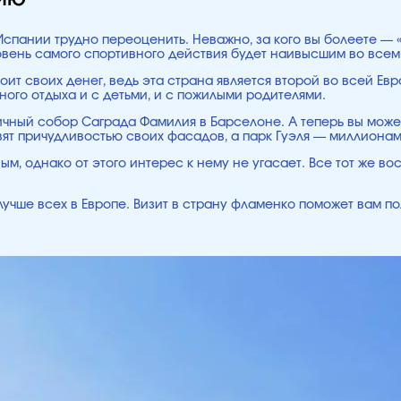
Испании трудно переоценить. Неважно, за кого вы болеете — 
овень самого спортивного действия будет наивысшим во всем
оит своих денег, ведь эта страна является второй во всей Евр
ого отдыха и с детьми, и с пожилыми родителями.
ичный собор Саграда Фамилия в Барселоне. А теперь вы может
т причудливостью своих фасадов, а парк Гуэля — миллионами
м, однако от этого интерес к нему не угасает. Все тот же во
лучше всех в Европе. Визит в страну фламенко поможет вам по