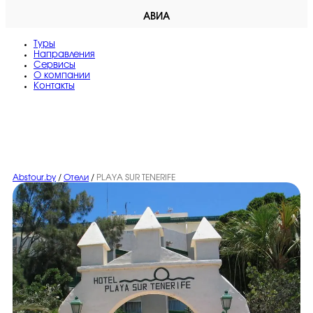
АВИА
Туры
Направления
Сервисы
O компании
Контакты
Abstour.by
/
Отели
/
PLAYA SUR TENERIFE