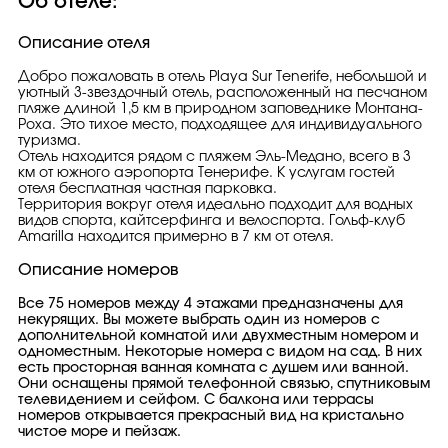
Об отеле:
Описание отеля
Добро пожаловать в отель Playa Sur Tenerife, небольшой и
уютный 3-звездочный отель, расположенный на песчаном
пляже длиной 1,5 км в природном заповеднике Монтана-
Роха. Это тихое место, подходящее для индивидуального
туризма.
Отель находится рядом с пляжем Эль-Медано, всего в 3
км от южного аэропорта Тенерифе. К услугам гостей
отеля бесплатная частная парковка.
Территория вокруг отеля идеально подходит для водных
видов спорта, кайтсерфинга и велоспорта. Гольф-клуб
Amarilla находится примерно в 7 км от отеля.
Описание номеров
Все 75 номеров между 4 этажами предназначены для
некурящих. Вы можете выбрать один из номеров с
дополнительной комнатой или двухместным номером и
одноместным. Некоторые номера с видом на сад. В них
есть просторная ванная комната с душем или ванной.
Они оснащены прямой телефонной связью, спутниковым
телевидением и сейфом. С балкона или террасы
номеров открывается прекрасный вид на кристально
чистое море и пейзаж.