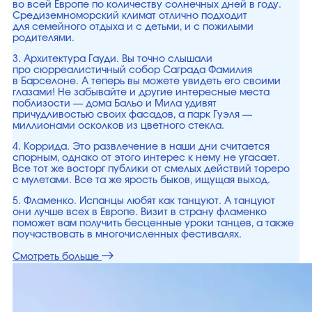
во всей Европе по количеству солнечных дней в году.
Средиземноморский климат отлично подходит
для семейного отдыха и с детьми, и с пожилыми
родителями.
3. Архитектура Гауди. Вы точно слышали
про сюрреалистичный собор Саграда Фамилия
в Барселоне. А теперь вы можете увидеть его своими
глазами! Не забывайте и другие интересные места
поблизости — дома Бальо и Мила удивят
причудливостью своих фасадов, а парк Гуэля —
миллионами осколков из цветного стекла.
4. Коррида. Это развлечение в наши дни считается
спорным, однако от этого интерес к нему не угасает.
Все тот же восторг публики от смелых действий тореро
с мулетами. Все та же ярость быков, ищущая выход.
5. Фламенко. Испанцы любят как танцуют. А танцуют
они лучше всех в Европе. Визит в страну фламенко
поможет вам получить бесценные уроки танцев, а также
поучаствовать в многочисленных фестивалях.
Смотреть больше