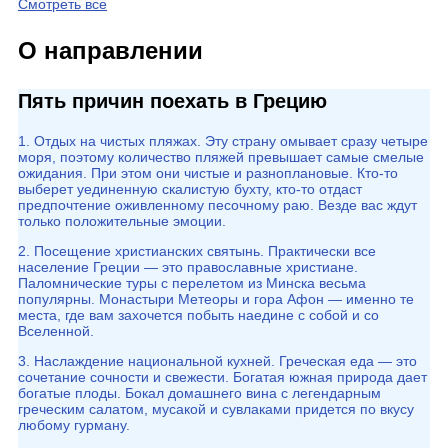
Смотреть все
О направлении
Пять причин поехать в Грецию
1. Отдых на чистых пляжах. Эту страну омывает сразу четыре
моря, поэтому количество пляжей превышает самые смелые
ожидания. При этом они чистые и разноплановые. Кто-то
выберет уединенную скалистую бухту, кто-то отдаст
предпочтение оживленному песочному раю. Везде вас ждут
только положительные эмоции.
2. Посещение христианских святынь. Практически все
население Греции — это православные христиане.
Паломнические туры с перелетом из Минска весьма
популярны. Монастыри Метеоры и гора Афон — именно те
места, где вам захочется побыть наедине с собой и со
Вселенной.
3. Наслаждение национальной кухней. Греческая еда — это
сочетание сочности и свежести. Богатая южная природа дает
богатые плоды. Бокал домашнего вина с легендарным
греческим салатом, мусакой и сувлаками придется по вкусу
любому гурману.