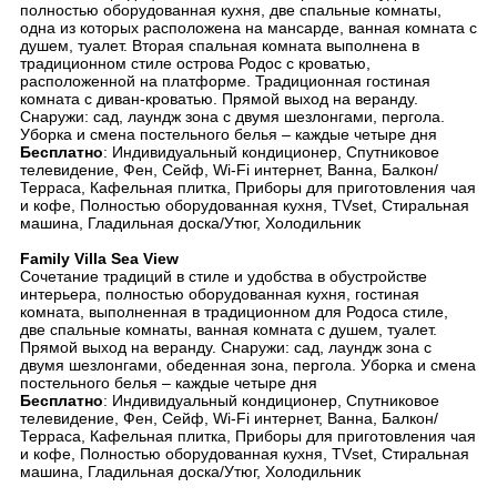
полностью оборудованная кухня, две спальные комнаты,
одна из которых расположена на мансарде, ванная комната с
душем, туалет. Вторая спальная комната выполнена в
традиционном стиле острова Родос с кроватью,
расположенной на платформе. Традиционная гостиная
комната с диван-кроватью. Прямой выход на веранду.
Снаружи: сад, лаундж зона с двумя шезлонгами, пергола.
Уборка и смена постельного белья – каждые четыре дня
Бесплатно
: Индивидуальный кондиционер, Спутниковое
телевидение, Фен, Сейф, Wi-Fi интернет, Ванна, Балкон/
Терраса, Кафельная плитка, Приборы для приготовления чая
и кофе, Полностью оборудованная кухня, TVset, Стиральная
машина, Гладильная доска/Утюг, Холодильник
Family Villa Sea View
Сочетание традиций в стиле и удобства в обустройстве
интерьера, полностью оборудованная кухня, гостиная
комната, выполненная в традиционном для Родоса стиле,
две спальные комнаты, ванная комната с душем, туалет.
Прямой выход на веранду. Снаружи: сад, лаундж зона с
двумя шезлонгами, обеденная зона, пергола. Уборка и смена
постельного белья – каждые четыре дня
Бесплатно
: Индивидуальный кондиционер, Спутниковое
телевидение, Фен, Сейф, Wi-Fi интернет, Ванна, Балкон/
Терраса, Кафельная плитка, Приборы для приготовления чая
и кофе, Полностью оборудованная кухня, TVset, Стиральная
машина, Гладильная доска/Утюг, Холодильник