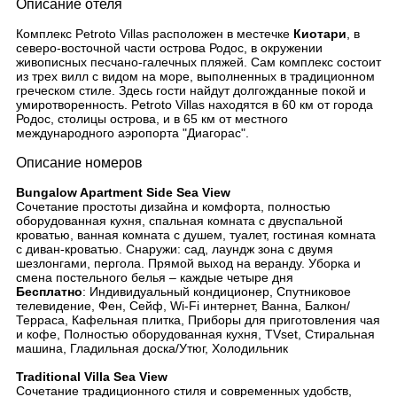
Описание отеля
Комплекс Petroto Villas расположен в местечке
Киотари
, в
северо-восточной части острова Родос, в окружении
живописных песчано-галечных пляжей. Сам комплекс состоит
из трех вилл с видом на море, выполненных в традиционном
греческом стиле. Здесь гости найдут долгожданные покой и
умиротворенность. Petroto Villas находятся в 60 км от города
Родос, столицы острова, и в 65 км от местного
международного аэропорта "Диагорас".
Описание номеров
Bungalow Apartment Side Sea View
Сочетание простоты дизайна и комфорта, полностью
оборудованная кухня, спальная комната с двуспальной
кроватью, ванная комната с душем, туалет, гостиная комната
с диван-кроватью. Снаружи: сад, лаундж зона с двумя
шезлонгами, пергола. Прямой выход на веранду. Уборка и
смена постельного белья – каждые четыре дня
Бесплатно
: Индивидуальный кондиционер, Спутниковое
телевидение, Фен, Сейф, Wi-Fi интернет, Ванна, Балкон/
Терраса, Кафельная плитка, Приборы для приготовления чая
и кофе, Полностью оборудованная кухня, TVset, Стиральная
машина, Гладильная доска/Утюг, Холодильник
Traditional Villa Sea View
Сочетание традиционного стиля и современных удобств,