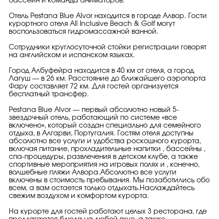
бассейн и команда аниматоров.
Отель Pestana Blue Alvor находится в городе Алвор. Гости
курортного отеля All Inclusive Beach & Golf могут
воспользоваться гидромассажной ванной.
Сотрудники круглосуточной стойки регистрации говорят
на английском и испанском языках.
Город Албуфейра находится в 40 км от отеля, а город
Лагуш — в 26 км. Расстояние до ближайшего аэропорта
Фару составляет 72 км. Для гостей организуется
бесплатный трансфер.
Pestana Blue Alvor — первый абсолютно новый 5-
звездочный отель, работающий по системе «все
включено», который создан специально для семейного
отдыха, в Алгарви, Португалия. Гостям отеля доступны
абсолютно все услуги и удобства роскошного курорта,
включая питание, прохладительные напитки , бассейны ,
спа-процедуры, развлечения в детском клубе, а также
спортивные мероприятия на игровых полях и , конечно,
волшебные пляжи Алвора.Абсолютно все услуги
включены в стоимость пребывания. Мы позаботились обо
всем, а вам остается только отдыхать.Наслаждайтесь
свежим воздухом и комфортом курорта.
На курорте для гостей работают целых 3 ресторана, где