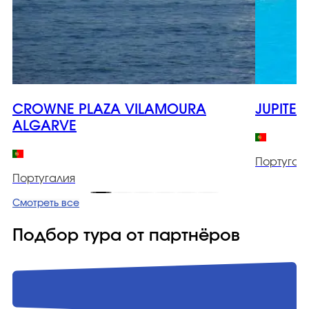
CROWNE PLAZA VILAMOURA
JUPITER
ALGARVE
Португал
Португалия
Смотреть все
Подбор тура от партнёров