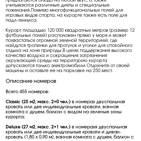
предлагаются блюда на любой вкус, а также
учитываются различные диеты и специальные
пожелания.Помимо многофункциональных полей для
игровых видов спорта, на курорте также есть поле для
падл-тенниса.
Курорт площадью 120 000 квадратных метров (размер 12
футбольных полей) расположен прямо у моря и может
похвастаться огромной зеленой территорией, где
найдутся тропинки для прогулок и уголки для спокойного
отдыха на лоне природы.В целях поддержания высокого
качества воздуха и сокращения загрязнения
окружающей среды на территорию курорта
допускаются только электромобили.Отдохните от своей
машины и оставьте ее на парковке на 250 мест.
Описание номеров
Всего 455 номеров:
Classic (25 м2, макс. 2+0 чел.)
в номерах двуспальная
кровать или две индивидуальные кровати, ванная
комната с душем, балкон с видом на зеленые зоны
курорта;
Deluxe (27 м2, макс. 2+1 чел.)
в номерахя двуспальная
кровать или две индивидуальные кровати и диван-
кровать (1,80 х 0,90 м), ванная комната с душем, балкон с