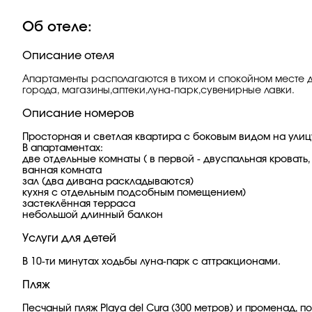
Об отеле:
Описание отеля
Апартаменты располагаются в тихом и спокойном месте дл
города, магазины,аптеки,луна-парк,сувенирные лавки.
Описание номеров
Просторная и светлая квартира с боковым видом на улиц
В апартаментах:
две отдельные комнаты ( в первой - двуспальная кровать,
ванная комната
зал (два дивана раскладываются)
кухня с отдельным подсобным помещением)
застеклённая терраса
небольшой длинный балкон
Услуги для детей
В 10-ти минутах ходьбы луна-парк с аттракционами.
Пляж
Песчаный пляж Playa del Cura (300 метров) и променад, 