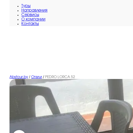
Туры
Направления
Сервисы
O компании
Контакты
Abstour.by
/
Отели
/
PEDRO LORCA 52