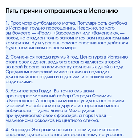
Пять причин отправиться в Испанию
1. Просмотр футбольного матча. Популярность футбола
в Испании трудно переоценить. Неважно, за кого
вы болеете — «Реал», «Барселону» или «Валенсию», —
поход на стадион точно запомнится вам национальным
колоритом. Ну и уровень самого спортивного действия
будет наивысшим во всем мире.
2. Солнечная погода круглый год. Цена тура в Испанию
стоит своих денег, ведь эта страна является второй
во всей Европе по количеству солнечных дней в году.
Средиземноморский климат отлично подходит
для семейного отдыха и с детьми, и с пожилыми
родителями.
3. Архитектура Гауди. Вы точно слышали
про сюрреалистичный собор Саграда Фамилия
в Барселоне. А теперь вы можете увидеть его своими
глазами! Не забывайте и другие интересные места
поблизости — дома Бальо и Мила удивят
причудливостью своих фасадов, а парк Гуэля —
миллионами осколков из цветного стекла.
4. Коррида. Это развлечение в наши дни считается
спорным, однако от этого интерес к нему не угасает.