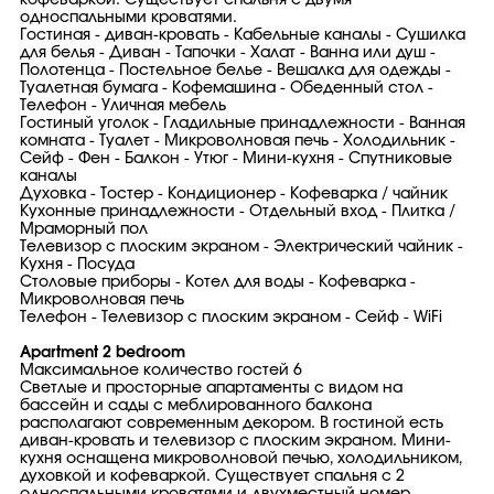
кофеваркой. Существует спальня с двумя
односпальными кроватями.
Гостиная - диван-кровать - Кабельные каналы - Сушилка
для белья - Диван - Тапочки - Халат - Ванна или душ -
Полотенца - Постельное белье - Вешалка для одежды -
Туалетная бумага - Кофемашина - Обеденный стол -
Телефон - Уличная мебель
Гостиный уголок - Гладильные принадлежности - Ванная
комната - Туалет - Микроволновая печь - Холодильник -
Сейф - Фен - Балкон - Утюг - Мини-кухня - Спутниковые
каналы
Духовка - Тостер - Кондиционер - Кофеварка / чайник
Кухонные принадлежности - Отдельный вход - Плитка /
Мраморный пол
Телевизор с плоским экраном - Электрический чайник -
Кухня - Посуда
Столовые приборы - Котел для воды - Кофеварка -
Микроволновая печь
Телефон - Телевизор с плоским экраном - Сейф - WiFi
Apartment 2 bedroom
Максимальное количество гостей 6
Светлые и просторные апартаменты с видом на
бассейн и сады с меблированного балкона
располагают современным декором. В гостиной есть
диван-кровать и телевизор с плоским экраном. Мини-
кухня оснащена микроволновой печью, холодильником,
духовкой и кофеваркой. Существует спальня с 2