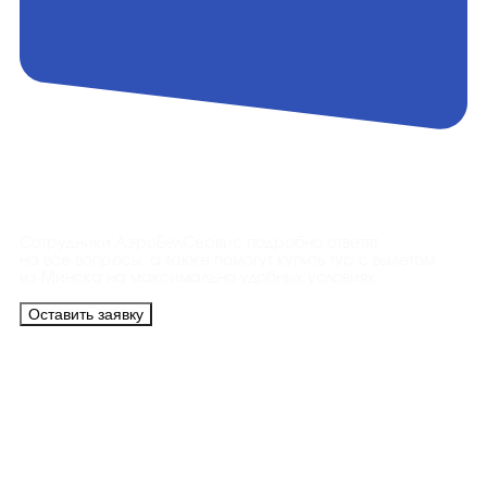
Контакты
Сотрудники АэроБелСервис подробно ответят
на все вопросы, а также помогут купить тур с вылетом
из Минска на максимально удобных условиях.
Оставить заявку