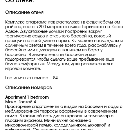
Об отеле:
Описание отеля
Комплекс апартаментов расположен в фешенебельном
районе, всего в 200 метрах от пляжа Торвискас на Коста
Адехе. Двухэтажные домики построены вокруг
тропических садов и открытого бассейна, который
проходит по всей длине парка. Вы можете наслаждаться
солнечным светом в течение всего года, расслабляясь у
бассейна или в джакузи с напитком из бара у
бассейна. В зимние месяцы бассейн даже
подогревается, чтобы сделать ваше пребывание еще
более комфортным. Между тем, дети развлекаются в
игровой комнате.
Гостиничные номера: 184
Описание номеров
Apartment 1 bedroom
Макс. Гостей 4
Просторные апартаменты с видом на бассейн и сады с
меблированной террасы оформлены в современном
стиле. В гостиной есть диван-кровать и телевизор с
плоским экраном. Мини-кухня оснащена
микроволновой печью, холодильником, духовкой и