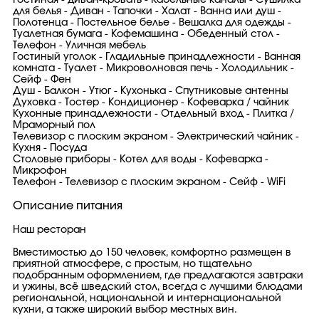
Гостиная - диван-кровать - Кабельные каналы - Сушилка
для белья - Диван - Тапочки - Халат - Ванна или душ -
Полотенца - Постельное белье - Вешалка для одежды -
Туалетная бумага - Кофемашина - Обеденный стол -
Телефон - Уличная мебель
Гостиный уголок - Гладильные принадлежности - Ванная
комната - Туалет - Микроволновая печь - Холодильник -
Сейф - Фен
Душ - Балкон - Утюг - Кухонька - Спутниковые антенны
Духовка - Тостер - Кондиционер - Кофеварка / чайник
Кухонные принадлежности - Отдельный вход - Плитка /
Мраморный пол
Телевизор с плоским экраном - Электрический чайник -
Кухня - Посуда
Столовые приборы - Котел для воды - Кофеварка -
Микрофон
Телефон - Телевизор с плоским экраном - Сейф - WiFi
Описание питания
Наш ресторан
Вместимостью до 150 человек, комфортно размещен в
приятной атмосфере, с простым, но тщательно
подобранным оформлением, где предлагаются завтраки
и ужины, всё шведский стол, всегда с лучшими блюдами
региональной, национальной и интернациональной
кухни, а также широкий выбор местных вин.