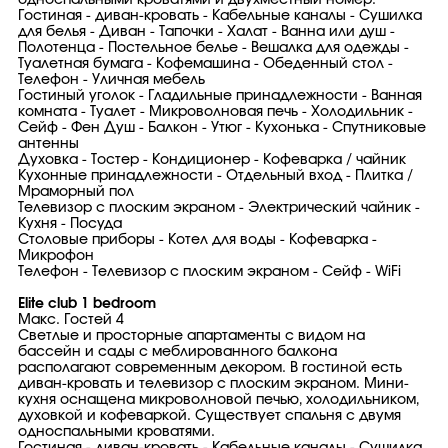
односпальными кроватями и двухместный номер.
Гостиная - диван-кровать - Кабельные каналы - Сушилка
для белья - Диван - Тапочки - Халат - Ванна или душ -
Полотенца - Постельное белье - Вешалка для одежды -
Туалетная бумага - Кофемашина - Обеденный стол -
Телефон - Уличная мебель
Гостиный уголок - Гладильные принадлежности - Ванная
комната - Туалет - Микроволновая печь - Холодильник -
Сейф - Фен Душ - Балкон - Утюг - Кухонька - Спутниковые
антенны
Духовка - Тостер - Кондиционер - Кофеварка / чайник
Кухонные принадлежности - Отдельный вход - Плитка /
Мраморный пол
Телевизор с плоским экраном - Электрический чайник -
Кухня - Посуда
Столовые приборы - Котел для воды - Кофеварка -
Микрофон
Телефон - Телевизор с плоским экраном - Сейф - WiFi
Elite club 1 bedroom
Макс. Гостей 4
Светлые и просторные апартаменты с видом на
бассейн и сады с меблированного балкона
располагают современным декором. В гостиной есть
диван-кровать и телевизор с плоским экраном. Мини-
кухня оснащена микроволновой печью, холодильником,
духовкой и кофеваркой. Существует спальня с двумя
односпальными кроватями.