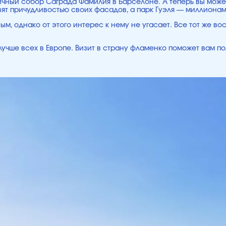
ичный собор Саграда Фамилия в Барселоне. А теперь вы может
т причудливостью своих фасадов, а парк Гуэля — миллионами
м, однако от этого интерес к нему не угасает. Все тот же во
лучше всех в Европе. Визит в страну фламенко поможет вам по