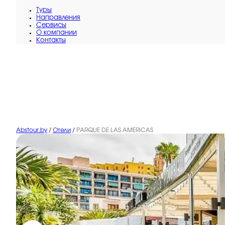
Туры
Направления
Сервисы
O компании
Контакты
Abstour.by
/
Отели
/
PARQUE DE LAS AMERICAS