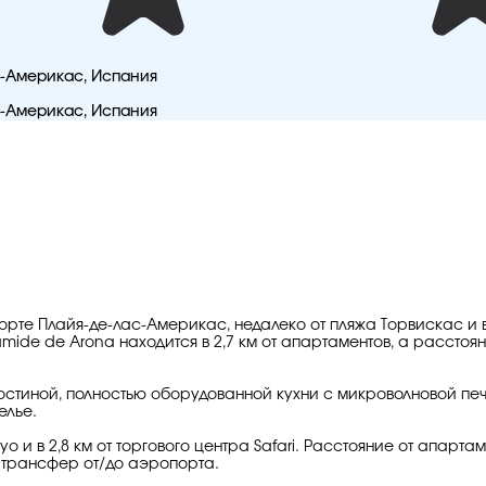
лаc-Америкас, Испания
лаc-Америкас, Испания
рте Плайя-де-лас-Америкас, недалеко от пляжа Торвискас и в 
ide de Arona находится в 2,7 км от апартаментов, а расстояни
остиной, полностью оборудованной кухни с микроволновой печ
елье.
o и в 2,8 км от торгового центра Safari. Расстояние от апарт
й трансфер от/до аэропорта.