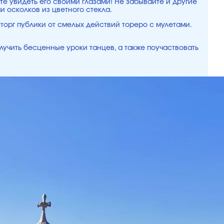
е увидеть его своими глазами! Не забывайте и другие
 осколков из цветного стекла.
сторг публики от смелых действий тореро с мулетами.
лучить бесценные уроки танцев, а также поучаствовать