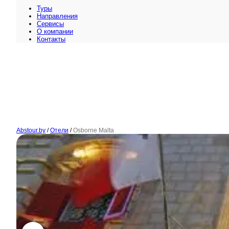
Туры
Направления
Сервисы
O компании
Контакты
Abstour.by
/
Отели
/
Osborne Malta