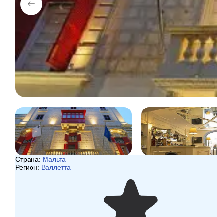
Страна:
Мальта
Регион:
Валлетта