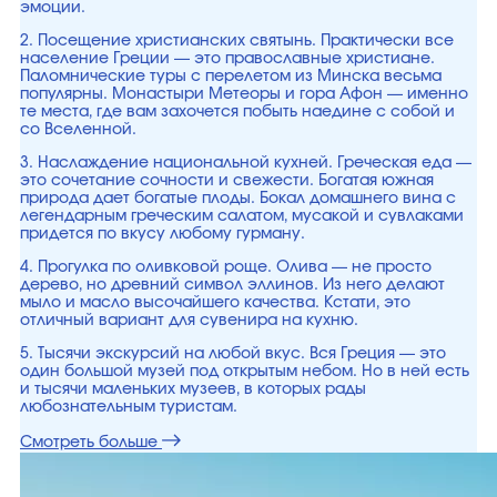
эмоции.
2. Посещение христианских святынь. Практически все
население Греции — это православные христиане.
Паломнические туры с перелетом из Минска весьма
популярны. Монастыри Метеоры и гора Афон — именно
те места, где вам захочется побыть наедине с собой и
со Вселенной.
3. Наслаждение национальной кухней. Греческая еда —
это сочетание сочности и свежести. Богатая южная
природа дает богатые плоды. Бокал домашнего вина с
легендарным греческим салатом, мусакой и сувлаками
придется по вкусу любому гурману.
4. Прогулка по оливковой роще. Олива — не просто
дерево, но древний символ эллинов. Из него делают
мыло и масло высочайшего качества. Кстати, это
отличный вариант для сувенира на кухню.
5. Тысячи экскурсий на любой вкус. Вся Греция — это
один большой музей под открытым небом. Но в ней есть
и тысячи маленьких музеев, в которых рады
любознательным туристам.
Смотреть больше