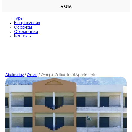
АВИА
Туры
Направления
Сервисы
O компании
Контакты
Abstour.by
/
Отели
/
Olympic Suites Hotel Apartments