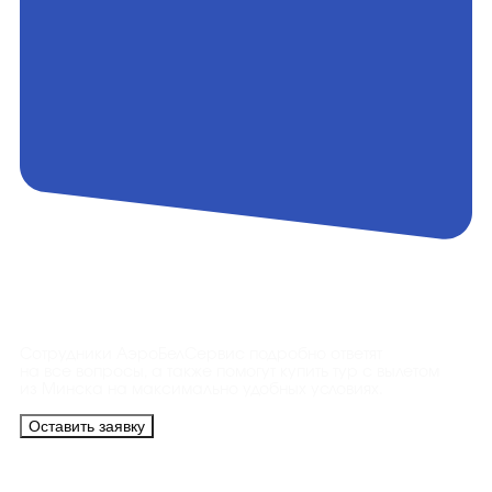
Контакты
Сотрудники АэроБелСервис подробно ответят
на все вопросы, а также помогут купить тур с вылетом
из Минска на максимально удобных условиях.
Оставить заявку