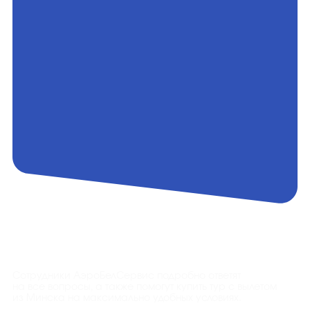
Контакты
Сотрудники АэроБелСервис подробно ответят
на все вопросы, а также помогут купить тур с вылетом
из Минска на максимально удобных условиях.