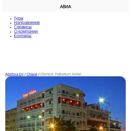
АВИА
Туры
Направления
Сервисы
O компании
Контакты
Abstour.by
/
Отели
/
Olympic Palladium Hotel