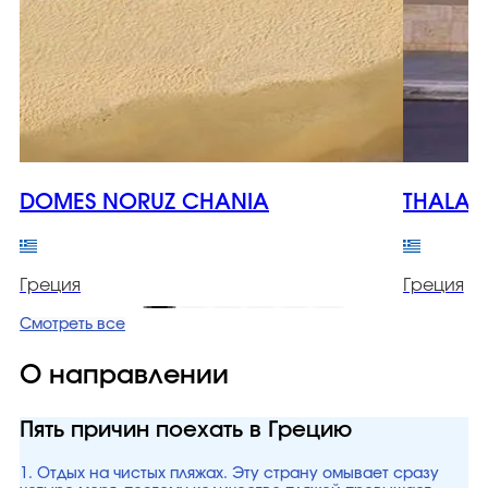
DOMES NORUZ CHANIA
THALAS
Греция
Греция
Смотреть все
О направлении
Пять причин поехать в Грецию
1. Отдых на чистых пляжах. Эту страну омывает сразу