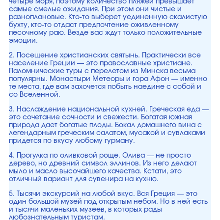
четыре моря, поэтому количество пляжей превышает
самые смелые ожидания. При этом они чистые и
разноплановые. Кто-то выберет уединенную скалистую
бухту, кто-то отдаст предпочтение оживленному
песочному раю. Везде вас ждут только положительные
эмоции.
2. Посещение христианских святынь. Практически все
население Греции — это православные христиане.
Паломнические туры с перелетом из Минска весьма
популярны. Монастыри Метеоры и гора Афон — именно
те места, где вам захочется побыть наедине с собой и
со Вселенной.
3. Наслаждение национальной кухней. Греческая еда —
это сочетание сочности и свежести. Богатая южная
природа дает богатые плоды. Бокал домашнего вина с
легендарным греческим салатом, мусакой и сувлаками
придется по вкусу любому гурману.
4. Прогулка по оливковой роще. Олива — не просто
дерево, но древний символ эллинов. Из него делают
мыло и масло высочайшего качества. Кстати, это
отличный вариант для сувенира на кухню.
5. Тысячи экскурсий на любой вкус. Вся Греция — это
один большой музей под открытым небом. Но в ней есть
и тысячи маленьких музеев, в которых рады
любознательным туристам.