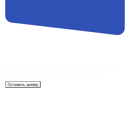
Контакты
Сотрудники АэроБелСервис подробно ответят
на все вопросы, а также помогут купить тур с вылетом
из Минска на максимально удобных условиях.
Оставить заявку