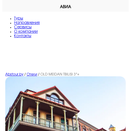
АВИА
Туры
Направления
Сервисы
O компании
Контакты
Abstour.by
/
Отели
/
OLD MEIDAN TBILISI 3*+