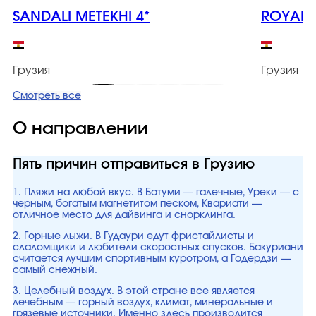
SANDALI METEKHI 4*
ROYAL I
Грузия
Грузия
Смотреть все
О направлении
Пять причин отправиться в Грузию
1. Пляжи на любой вкус. В Батуми — галечные, Уреки — с
черным, богатым магнетитом песком, Квариати —
отличное место для дайвинга и снорклинга.
2. Горные лыжи. В Гудаури едут фристайлисты и
слаломщики и любители скоростных спусков. Бакуриани
считается лучшим спортивным куротром, а Годердзи —
самый снежный.
3. Целебный воздух. В этой стране все является
лечебным — горный воздух, климат, минеральные и
грязевые источники. Именно здесь производится