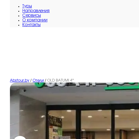
Туры
Направления
Сервисы
O компании
Контакты
Abstour.by
/
Отели
/
OLD BATUMI 4*