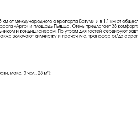
5 км от международного аэропорта Батуми и в 1,1 км от общес
дорога «Арго» и площадь Пьяцца. Отель предлагает 38 комфор
ником и кондиционером. По утрам для гостей сервируют завтра
 также включают химчистку и прачечную, трансфер от/до аэро
, макс. 3 чел., 25 м²);