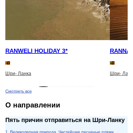
RANWELI HOLIDAY 3*
RANNA 
Шри- Ланка
Шри- Ланк
Смотреть все
О направлении
Пять причин отправиться на Шри-Ланку
1. Великолепная природа. Чистейшие песчаные пляжи,