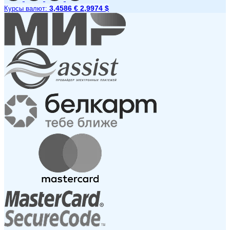
3,4586 €
2,9974 $
Курсы валют: