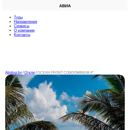
АВИА
Туры
Направления
Сервисы
O компании
Контакты
Abstour.by
/
Отели
/
OCEAN FRONT CONDOMINIUM 4*