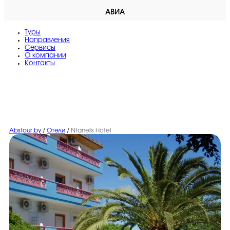
АВИА
Туры
Направления
Сервисы
O компании
Контакты
Abstour.by
/
Отели
/
Ntanelis Hotel