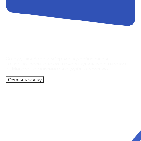
Контакты
Сотрудники АэроБелСервис подробно ответят
на все вопросы, а также помогут купить тур с вылетом
из Минска на максимально удобных условиях.
Оставить заявку