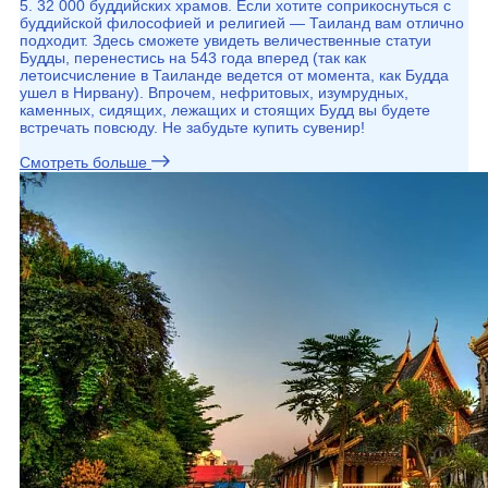
5. 32 000 буддийских храмов. Если хотите соприкоснуться с
буддийской философией и религией — Таиланд вам отлично
подходит. Здесь сможете увидеть величественные статуи
Будды, перенестись на 543 года вперед (так как
летоисчисление в Таиланде ведется от момента, как Будда
ушел в Нирвану). Впрочем, нефритовых, изумрудных,
каменных, сидящих, лежащих и стоящих Будд вы будете
встречать повсюду. Не забудьте купить сувенир!
Смотреть больше