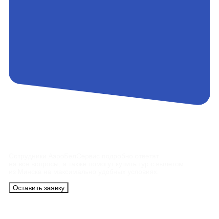
Контакты
Сотрудники АэроБелСервис подробно ответят
на все вопросы, а также помогут купить тур с вылетом
из Минска на максимально удобных условиях.
Оставить заявку