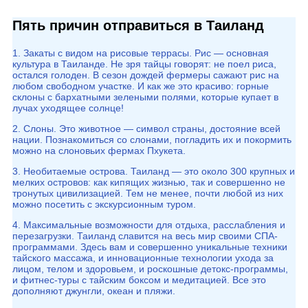
Пять причин отправиться в Таиланд
1. Закаты с видом на рисовые террасы. Рис — основная
культура в Таиланде. Не зря тайцы говорят: не поел риса,
остался голоден. В сезон дождей фермеры сажают рис на
любом свободном участке. И как же это красиво: горные
склоны с бархатными зелеными полями, которые купает в
лучах уходящее солнце!
2. Слоны. Это животное — символ страны, достояние всей
нации. Познакомиться со слонами, погладить их и покормить
можно на слоновьих фермах Пхукета.
3. Необитаемые острова. Таиланд — это около 300 крупных и
мелких островов: как кипящих жизнью, так и совершенно не
тронутых цивилизацией. Тем не менее, почти любой из них
можно посетить с экскурсионным туром.
4. Максимальные возможности для отдыха, расслабления и
перезагрузки. Таиланд славится на весь мир своими СПА-
программами. Здесь вам и совершенно уникальные техники
тайского массажа, и инновационные технологии ухода за
лицом, телом и здоровьем, и роскошные детокс-программы,
и фитнес-туры с тайским боксом и медитацией. Все это
дополняют джунгли, океан и пляжи.