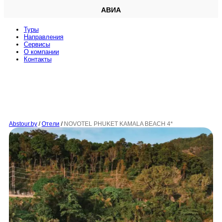
АВИА
Туры
Направления
Сервисы
O компании
Контакты
Abstour.by
/
Отели
/
NOVOTEL PHUKET KAMALA BEACH 4*