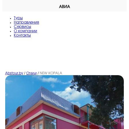
АВИА
Туры
Направления
Сервисы
O компании
Контакты
Abstour.by
/
Отели
/
NEW KOPALA