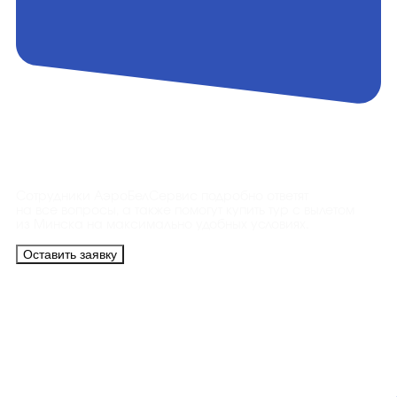
Контакты
Сотрудники АэроБелСервис подробно ответят
на все вопросы, а также помогут купить тур с вылетом
из Минска на максимально удобных условиях.
Оставить заявку