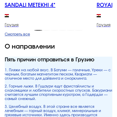
SANDALI METEKHI 4*
ROYAL I
Грузия
Грузия
Смотреть все
О направлении
Пять причин отправиться в Грузию
1. Пляжи на любой вкус. В Батуми — галечные, Уреки — с
черным, богатым магнетитом песком, Квариати —
отличное место для дайвинга и снорклинга.
2. Горные лыжи. В Гудаури едут фристайлисты и
слаломщики и любители скоростных спусков. Бакуриани
считается лучшим спортивным куротром, а Годердзи —
самый снежный.
3. Целебный воздух. В этой стране все является
лечебным — горный воздух, климат, минеральные и
грязевые источники. Именно здесь производится