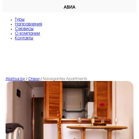
АВИА
Туры
Направления
Сервисы
O компании
Контакты
Abstour.by
/
Отели
/
Navegantes Apartments