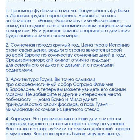
1. Просмотр футбольного матча. Популярность футбола
в Испании трудно переоценить. Неважно, за кого
вы болеете — «Реал», «Барселону» или «Валенсию», —
поход на стадион точно запомнится вам национальным
колоритом. Ну и уровень самого спортивного действия
будет наивысшим во всем мире.
2. Солнечная погода круглый год. Цена тура в Испанию
стоит своих денег, ведь эта страна является второй
во всей Европе по количеству солнечных дней в году.
Средиземноморский климат отлично подходит
для семейного отдыха и с детьми, и с пожилыми
родителями.
3. Архитектура Гауди. Вы точно слышали
про сюрреалистичный собор Саграда Фамилия
в Барселоне. А теперь вы можете увидеть его своими
глазами! Не забывайте и другие интересные места
поблизости — дома Бальо и Мила удивят
причудливостью своих фасадов, а парк Гуэля —
миллионами осколков из цветного стекла.
4. Коррида. Это развлечение в наши дни считается
спорным, однако от этого интерес к нему не угасает.
Все тот же восторг публики от смелых действий тореро
с мулетами. Все та же ярость быков, ищущая выход.