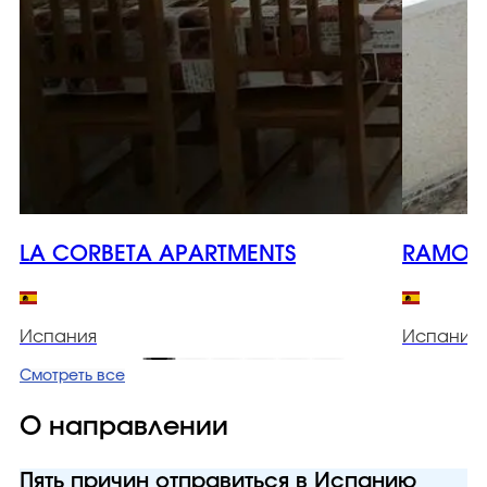
LA CORBETA APARTMENTS
RAMON 
Испания
Испания
Смотреть все
О направлении
Пять причин отправиться в Испанию