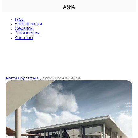
АВИА
Туры
Направления
Сервисы
O компании
Контакты
Abstour.by
/
Отели
/
Nana Princess Deluxe