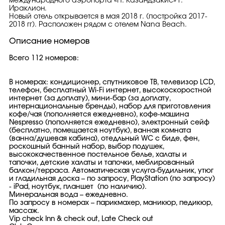
международного аэропорта «Н. Казандзакис» г.
Ираклион.
Новый отель открывается в мая 2018 г. (постройка 2017-
2018 гг). Расположен рядом с отелем Nana Beach.
Описание номеров
Всего 112 номеров:
В номерах: кондиционер, спутниковое ТВ, телевизор LCD,
телефон, бесплатный Wi-Fi интернет, высокоскоростной
интернет (за доплату), мини-бар (за доплату,
интернациональные бренды), набор для приготовления
кофе/чая (пополняется ежедневно), кофе-машина
Nespresso (пополняется ежедневно), электронный сейф
(бесплатно, помещается ноутбук), ванная комната
(ванна/душевая кабина), отедльный WC c биде, фен,
роскошный банный набор, выбор подушек,
высококачественное постельное белье, халаты и
тапочки, детские халаты и тапочки, меблированный
балкон/терраса. Автоматическая услуга-будильник, утюг
и гладильная доска – по запросу, PlayStation (по запросу)
- iPad, ноутбук, планшет (по наличию).
Минеральная вода – ежедневно.
По запросу в номерах – парикмахер, маникюр, педикюр,
массаж.
Vip check Inn & check out, Late Check out