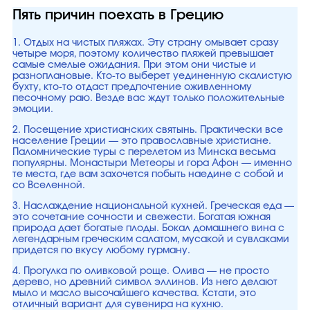
Пять причин поехать в Грецию
1. Отдых на чистых пляжах. Эту страну омывает сразу
четыре моря, поэтому количество пляжей превышает
самые смелые ожидания. При этом они чистые и
разноплановые. Кто-то выберет уединенную скалистую
бухту, кто-то отдаст предпочтение оживленному
песочному раю. Везде вас ждут только положительные
эмоции.
2. Посещение христианских святынь. Практически все
население Греции — это православные христиане.
Паломнические туры с перелетом из Минска весьма
популярны. Монастыри Метеоры и гора Афон — именно
те места, где вам захочется побыть наедине с собой и
со Вселенной.
3. Наслаждение национальной кухней. Греческая еда —
это сочетание сочности и свежести. Богатая южная
природа дает богатые плоды. Бокал домашнего вина с
легендарным греческим салатом, мусакой и сувлаками
придется по вкусу любому гурману.
4. Прогулка по оливковой роще. Олива — не просто
дерево, но древний символ эллинов. Из него делают
мыло и масло высочайшего качества. Кстати, это
отличный вариант для сувенира на кухню.