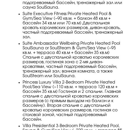
подогреваемый бассейн, тренажерный зал или
сауна SoulSauna.
Suite Executive Fitness Private Heated Pool &
Gym/Sea View (~90 кв.м. + балкон 48 кв.м +
бассейн 34 кв.м или 70 кв.м) Двуспальная
кровать королевских размеров, диван-кровать,
частный подогреваемый бассейн, тренажерный
зал.
Suite Ambassador Wellbeing Private Heated Pool
SoulSauna or SoulSteam & Gym/Sea View (~95
кв.м. + терраса 40 кв.м + бассейн 35 кв.м)
Спальня с двуспальной кроватью королевских
размеров, гостиная зона с 2-мя диван-
кроватями, частный подогреваемый бассейн,
тренажерный зал; ванная комната, а также
SoulSteam или SoulSauna.
Princess Luxury Villa 2-Bedroom Private Heated
Pool/Sea View (~110 кв.м. + терраса 120 кв.м +
бассейн 35 кв.м) Гостиная и 2 спальни. Главная
спальня с двуспальной кроватью королевских
размеров (с прямым выходом на балкон и к
бассейну). Вторая спальня с двуспальной
кроватью королевских размеров, гостиная со
столовой зоной, частный подогреваемый
бассейн.
Villa Presidential 3-Bedroom Private Heated Pool,