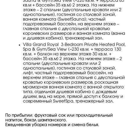
Sauna & Gym/Sea View (~220 кв.м. + терраса 85
кв.м + бассейн 35 кв.м) 2 этажа. На нижнем
этаже – 2 спальни (двуспальные кровати или 2
односпальные), гостиная со столовой зоной,
ванная комната (SweetSauna); частный
подогреваемый бассейн, на верхнем этаже –
главная спальня с двуспальной кроватью
королевских размеров и ванная комната (ванна
и душевая кабина), тренажерный зал.
Villa Grand Royal 3-Bedroom Private Heated Pool,
Spa & Gym/Sea View (~230 кв.м. + терраса 130
кв.м. + балкон на верхнем этаже 30 кв.м. +
бассейн 35 кв.м) 2 этажа. На нижнем этаже – 2
спальни (двуспальные кровати или 2
односпальные), гостиная со столовой зоной,
лифт, частный подогреваемый бассейн, на
верхнем этаже – главная спальня с двуспальной
кроватью королевских размеров, роскошная
мраморная ванная комната c ванной открытого
типа, отдельная душевая кабина с дождевым
душем, вид на море, прямой доступ к балкону и
современный SweetSpa, тренажерный зал.
По прибытии: фруктовый сок или прохладительный
напиток, бокал шампанского.
Ежедневная уборка номеров и смена белья.