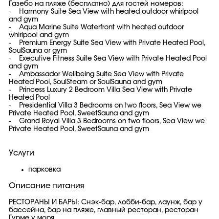
Газебо на пляже (бесплатно) для гостей номеров:
- Harmony Suite Sea View with heated outdoor whirlpool
and gym
- Aqua Marine Suite Waterfront with heated outdoor
whirlpool and gym
- Premium Energy Suite Sea View with Private Heated Pool,
SoulSauna or gym
- Executive Fitness Suite Sea View with Private Heated Pool
and gym
- Ambassador Wellbeing Suite Sea View with Private
Heated Pool, SoulSteam or SoulSauna and gym
- Princess Luxury 2 Bedroom Villa Sea View with Private
Heated Pool
- Presidential Villa 3 Bedrooms on two floors, Sea View we
Private Heated Pool, SweetSauna and gym
- Grand Royal Villa 3 Bedrooms on two floors, Sea View we
Private Heated Pool, SweetSauna and gym
Услуги
парковка
Описание питания
РЕСТОРАНЫ И БАРЫ: Снэк-бар, лобби-бар, лаунж, бар у
бассейна, бар на пляже, главный ресторан, ресторан
Гурме у моря.