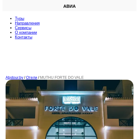
АВИА
Туры
Направления
Сервисы
O компании
Контакты
Abstour.by
/
Отели
/
MUTHU FORTE DO VALE