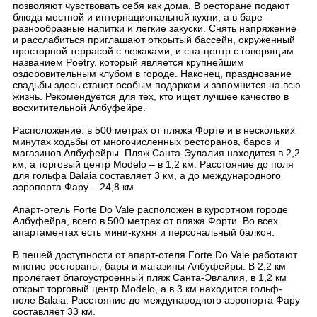
позволяют чувствовать себя как дома. В ресторане подают
блюда местной и интернациональной кухни, а в баре –
разнообразные напитки и легкие закуски. Снять напряжение
и расслабиться приглашают открытый бассейн, окруженный
просторной террасой с лежаками, и спа-центр с говорящим
названием Poetry, который является крупнейшим
оздоровительным клубом в городе. Наконец, празднование
свадьбы здесь станет особым подарком и запомнится на всю
жизнь. Рекомендуется для тех, кто ищет лучшее качество в
восхитительной Албуфейре.
Расположение: в 500 метрах от пляжа Форте и в нескольких
минутах ходьбы от многочисленных ресторанов, баров и
магазинов Албуфейры. Пляж Санта-Эулалия находится в 2,2
км, а торговый центр Modelo – в 1,2 км. Расстояние до поля
для гольфа Balaia составляет 3 км, а до международного
аэропорта Фару – 24,8 км.
Апарт-отель Forte Do Vale расположен в курортном городе
Албуфейра, всего в 500 метрах от пляжа Форти. Во всех
апартаментах есть мини-кухня и персональный балкон.
В пешей доступности от апарт-отеля Forte Do Vale работают
многие рестораны, бары и магазины Албуфейры. В 2,2 км
пролегает благоустроенный пляж Санта-Эвлалия, в 1,2 км
открыт торговый центр Modelo, а в 3 км находится гольф-
поле Balaia. Расстояние до международного аэропорта Фару
составляет 33 км.