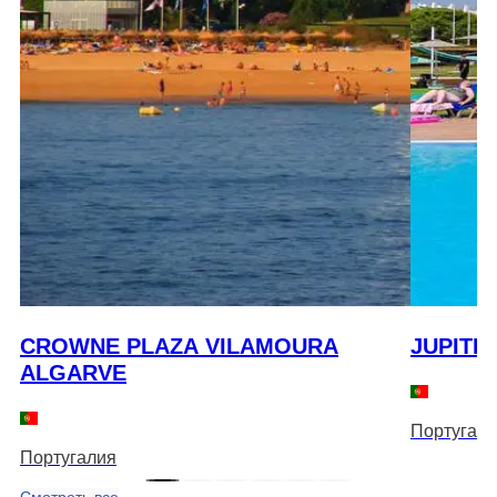
CROWNE PLAZA VILAMOURA
JUPITE
ALGARVE
Португали
Португалия