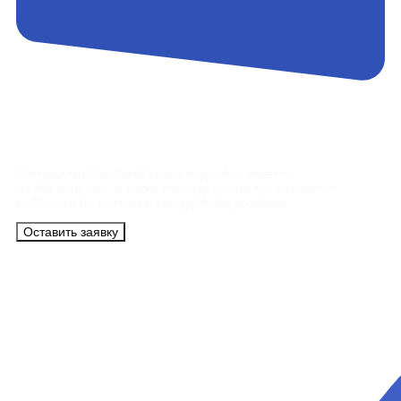
Контакты
Сотрудники АэроБелСервис подробно ответят
на все вопросы, а также помогут купить тур с вылетом
из Минска на максимально удобных условиях.
Оставить заявку