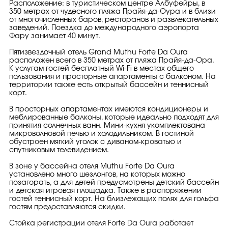
Расположение: в туристическом центре Албуфейры, в
350 метрах от чудесного пляжа Прайя-да-Оура и в близи
от многочисленных баров, ресторанов и развлекательных
заведений. Поездка до международного аэропорта
Фару занимает 40 минут.
Пятизвездочный отель Grand Muthu Forte Da Oura
расположен всего в 350 метрах от пляжа Прайя-да-Ора.
К услугам гостей бесплатный Wi-Fi в местах общего
пользования и просторные апартаменты с балконом. На
территории также есть открытый бассейн и теннисный
корт.
В просторных апартаментах имеются кондиционеры и
меблированные балконы, которые идеально подходят для
принятия солнечных ванн. Мини-кухня укомплектована
микроволновой печью и холодильником. В гостиной
обустроен мягкий уголок с диваном-кроватью и
спутниковым телевидением.
В зоне у бассейна отеля Muthu Forte Da Oura
установлено много шезлонгов, на которых можно
позагорать, а для детей предусмотрены детский бассейн
и детская игровая площадка. Также в распоряжении
гостей теннисный корт. На близлежащих полях для гольфа
гостям предоставляются скидки.
Стойка регистрации отеля Forte Da Oura работает