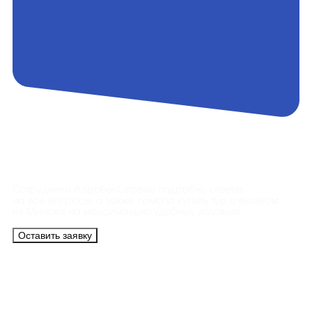
Контакты
Сотрудники АэроБелСервис подробно ответят
на все вопросы, а также помогут купить тур с вылетом
из Минска на максимально удобных условиях.
Оставить заявку